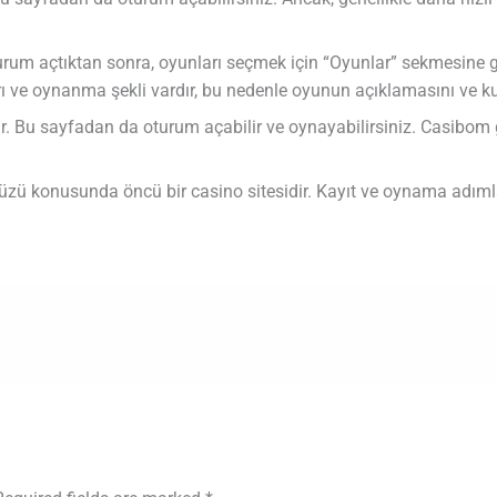
um açtıktan sonra, oyunları seçmek için “Oyunlar” sekmesine gi
rı ve oynanma şekli vardır, bu nedenle oyunun açıklamasını ve kur
. Bu sayfadan da oturum açabilir ve oynayabilirsiniz. Casibom gun
üzü konusunda öncü bir casino sitesidir. Kayıt ve oynama adımla