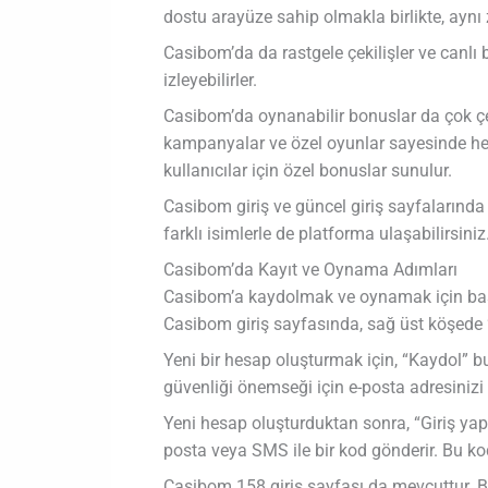
dostu arayüze sahip olmakla birlikte, ayn
Casibom’da da rastgele çekilişler ve canlı 
izleyebilirler.
Casibom’da oynanabilir bonuslar da çok çeşi
kampanyalar ve özel oyunlar sayesinde her k
kullanıcılar için özel bonuslar sunulur.
Casibom giriş ve güncel giriş sayfalarında
farklı isimlerle de platforma ulaşabilirsiniz
Casibom’da Kayıt ve Oynama Adımları
Casibom’a kaydolmak ve oynamak için basit 
Casibom giriş sayfasında, sağ üst köşede “
Yeni bir hesap oluşturmak için, “Kaydol” bu
güvenliği önemseği için e-posta adresinizi
Yeni hesap oluşturduktan sonra, “Giriş yap
posta veya SMS ile bir kod gönderir. Bu k
Casibom 158 giriş sayfası da mevcuttur. Bu