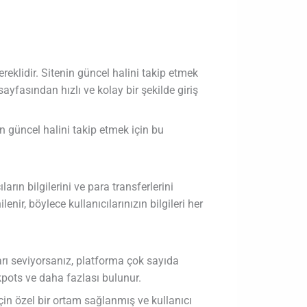
reklidir. Sitenin güncel halini takip etmek
sayfasından hızlı ve kolay bir şekilde giriş
n güncel halini takip etmek için bu
rın bilgilerini ve para transferlerini
nir, böylece kullanıcılarınızın bilgileri her
ları seviyorsanız, platforma çok sayıda
kpots ve daha fazlası bulunur.
çin özel bir ortam sağlanmış ve kullanıcı