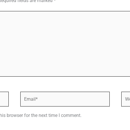
Required fields are marked
*
Email*
Web
his browser for the next time I comment.