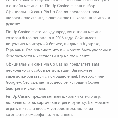
в онлайн-казино, то Pin Up Casino – ваш выбор.
Официальный сайт Pin Up Casino предлагает вам
широкий спектр игр, включая слоты, карточные игры и
рулетку.
Pin Up Casino – это международная онлайн-казино,
которая была основана в 2016 году. Сайт имеет
лицензию на игорный бизнес, выдана в Куртрахе,
Германия. Это означает, что вы можете быть уверены в
безопасности и честности игр на этом сайте.
Официальный сайт Pin Up Casino предлагает вам
несколько способов регистрации. Вы можете
зарегистрироваться с помощью email, Facebook или
Google+. Это сделает процесс регистрации более
быстрым и удобным.
Pin Up Casino предлагает вам широкий спектр игр,
включая слоты, карточные игры и рулетку. Вы можете
играть в игры с любым устройством, включая
компьютер, смартфон или планшет.