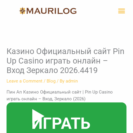
Skip
Me
to
content
Казино Официальный сайт Pin
Up Casino играть онлайн –
Вход Зеркало 2026.4419
Leave a Comment
/
Blog
/ By
admin
Пин Ап Казино Официальный сайт | Pin Up Casino
играть онлайн – Вход, Зеркало (2026)
▶️
ИГРАТЬ