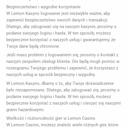
Bezpieczeństwo i wygodne korzystanie
W Lemon Kasyno logowanie jest niezwykle ważne, aby
zapewnić bezpieczeństwo swoich danych i transakcji.
Dlatego, aby zalogować się na naszym kasynie, prosimy o
podanie swojego loginu i hasła. W ten sposób, możesz
bezpiecznie korzystać z naszych usług i gwarantujemy, że
Twoje dane będą chronione.
Jeśli masz problem z logowaniem się, prosimy o kontakt z
naszym zespołem obsługi klienta. Oni będą mogli pomóc w
rozwiązaniu Twojego problemu i zapewnić, że korzystasz z
naszych usług w sposób bezpieczny i wygodny.
W Lemon Kasyno, dbamy o to, aby Twoje doświadczenie
było niezapomniane. Dlatego, aby zalogować się, prosimy o
podanie swojego loginu i hasła. W ten sposób, możesz
bezpiecznie korzystać z naszych usług i cieszyć się naszymi
grami hazardowymi.
Wielkość i różnorodność gier w Lemon Casino
W Lemon Casino, możesz znaleźć wiele różnych gier, które