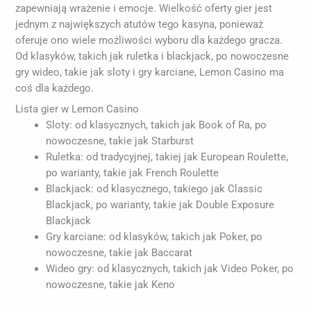
zapewniają wrażenie i emocje. Wielkość oferty gier jest
jednym z największych atutów tego kasyna, ponieważ
oferuje ono wiele możliwości wyboru dla każdego gracza.
Od klasyków, takich jak ruletka i blackjack, po nowoczesne
gry wideo, takie jak sloty i gry karciane, Lemon Casino ma
coś dla każdego.
Lista gier w Lemon Casino
Sloty: od klasycznych, takich jak Book of Ra, po
nowoczesne, takie jak Starburst
Ruletka: od tradycyjnej, takiej jak European Roulette,
po warianty, takie jak French Roulette
Blackjack: od klasycznego, takiego jak Classic
Blackjack, po warianty, takie jak Double Exposure
Blackjack
Gry karciane: od klasyków, takich jak Poker, po
nowoczesne, takie jak Baccarat
Wideo gry: od klasycznych, takich jak Video Poker, po
nowoczesne, takie jak Keno