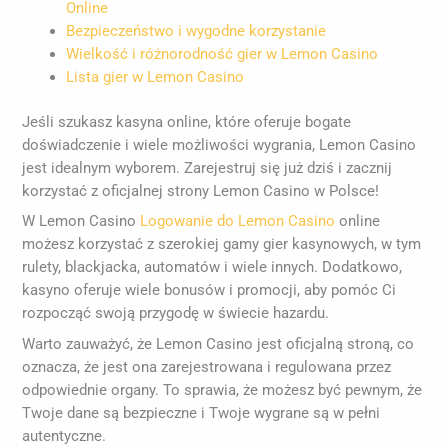
Online
Bezpieczeństwo i wygodne korzystanie
Wielkość i różnorodność gier w Lemon Casino
Lista gier w Lemon Casino
Jeśli szukasz kasyna online, które oferuje bogate
doświadczenie i wiele możliwości wygrania, Lemon Casino
jest idealnym wyborem. Zarejestruj się już dziś i zacznij
korzystać z oficjalnej strony Lemon Casino w Polsce!
W Lemon Casino
Logowanie do Lemon Casino
online
możesz korzystać z szerokiej gamy gier kasynowych, w tym
rulety, blackjacka, automatów i wiele innych. Dodatkowo,
kasyno oferuje wiele bonusów i promocji, aby pomóc Ci
rozpocząć swoją przygodę w świecie hazardu.
Warto zauważyć, że Lemon Casino jest oficjalną stroną, co
oznacza, że jest ona zarejestrowana i regulowana przez
odpowiednie organy. To sprawia, że możesz być pewnym, że
Twoje dane są bezpieczne i Twoje wygrane są w pełni
autentyczne.