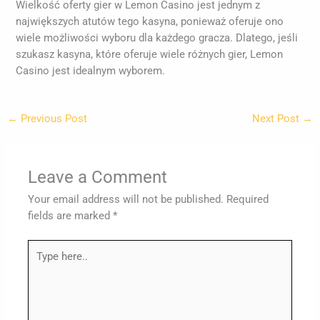
Wielkość oferty gier w Lemon Casino jest jednym z
największych atutów tego kasyna, ponieważ oferuje ono
wiele możliwości wyboru dla każdego gracza. Dlatego, jeśli
szukasz kasyna, które oferuje wiele różnych gier, Lemon
Casino jest idealnym wyborem.
←
Previous Post
Next Post
→
Leave a Comment
Your email address will not be published.
Required
fields are marked
*
Type
here..