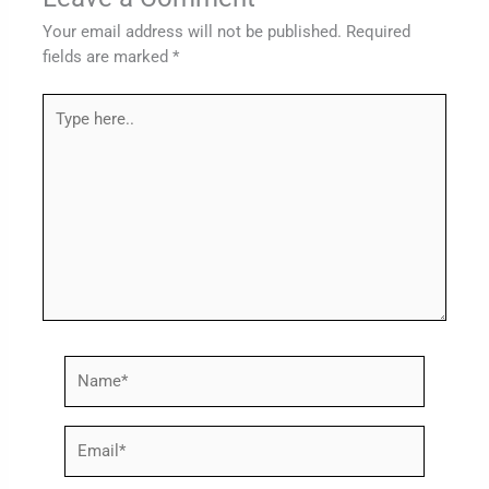
Your email address will not be published.
Required
fields are marked
*
Type
here..
Name*
Email*