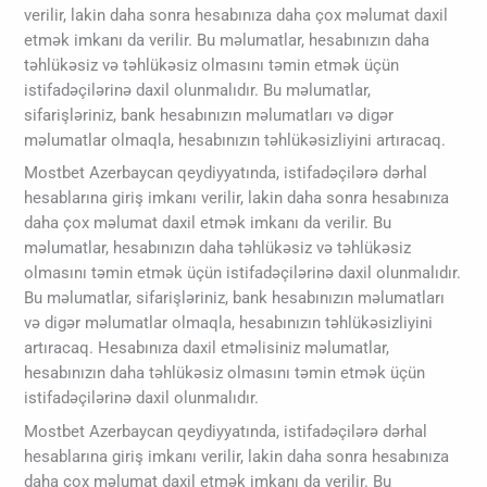
verilir, lakin daha sonra hesabınıza daha çox məlumat daxil
etmək imkanı da verilir. Bu məlumatlar, hesabınızın daha
təhlükəsiz və təhlükəsiz olmasını təmin etmək üçün
istifadəçilərinə daxil olunmalıdır. Bu məlumatlar,
sifarişləriniz, bank hesabınızın məlumatları və digər
məlumatlar olmaqla, hesabınızın təhlükəsizliyini artıracaq.
Mostbet Azerbaycan qeydiyyatında, istifadəçilərə dərhal
hesablarına giriş imkanı verilir, lakin daha sonra hesabınıza
daha çox məlumat daxil etmək imkanı da verilir. Bu
məlumatlar, hesabınızın daha təhlükəsiz və təhlükəsiz
olmasını təmin etmək üçün istifadəçilərinə daxil olunmalıdır.
Bu məlumatlar, sifarişləriniz, bank hesabınızın məlumatları
və digər məlumatlar olmaqla, hesabınızın təhlükəsizliyini
artıracaq. Hesabınıza daxil etməlisiniz məlumatlar,
hesabınızın daha təhlükəsiz olmasını təmin etmək üçün
istifadəçilərinə daxil olunmalıdır.
Mostbet Azerbaycan qeydiyyatında, istifadəçilərə dərhal
hesablarına giriş imkanı verilir, lakin daha sonra hesabınıza
daha çox məlumat daxil etmək imkanı da verilir. Bu