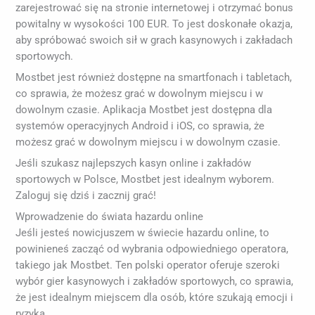
zarejestrować się na stronie internetowej i otrzymać bonus
powitalny w wysokości 100 EUR. To jest doskonałe okazja,
aby spróbować swoich sił w grach kasynowych i zakładach
sportowych.
Mostbet jest również dostępne na smartfonach i tabletach,
co sprawia, że możesz grać w dowolnym miejscu i w
dowolnym czasie. Aplikacja Mostbet jest dostępna dla
systemów operacyjnych Android i iOS, co sprawia, że
możesz grać w dowolnym miejscu i w dowolnym czasie.
Jeśli szukasz najlepszych kasyn online i zakładów
sportowych w Polsce, Mostbet jest idealnym wyborem.
Zaloguj się dziś i zacznij grać!
Wprowadzenie do świata hazardu online
Jeśli jesteś nowicjuszem w świecie hazardu online, to
powinieneś zacząć od wybrania odpowiedniego operatora,
takiego jak Mostbet. Ten polski operator oferuje szeroki
wybór gier kasynowych i zakładów sportowych, co sprawia,
że jest idealnym miejscem dla osób, które szukają emocji i
ryzyka.