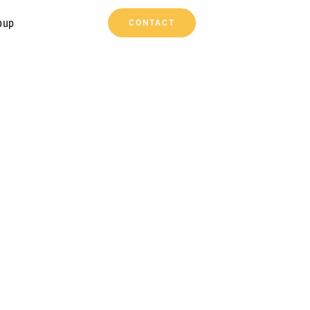
oup
CONTACT