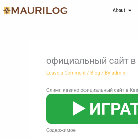
Skip
About
to
content
официальный сайт в 
Leave a Comment
/
Blog
/ By
admin
Олимп казино официальный сайт в Каза
▶️ ИГРА
Содержимое