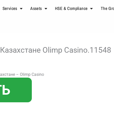
Services
Assets
HSE & Compliance
The Gr
Казахстане Olimp Casino.11548
хстане – Olimp Casino
ТЬ