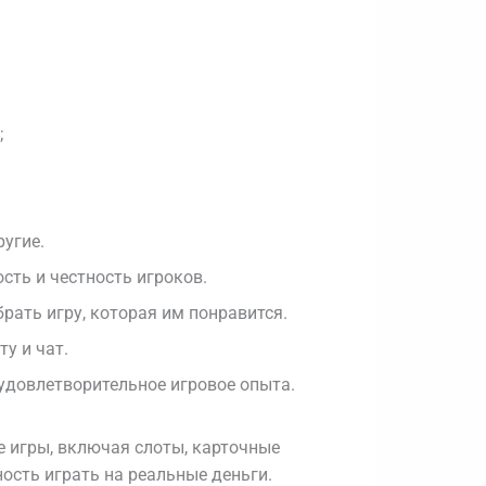
;
ругие.
сть и честность игроков.
рать игру, которая им понравится.
у и чат.
 удовлетворительное игровое опыта.
е игры, включая слоты, карточные
ость играть на реальные деньги.