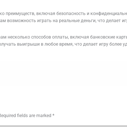
ко преимуществ, включая безопасность и конфиденциально
ам возможность играть на реальные деньги, что делает иг
вам несколько способов оплаты, включая банковские карт
учать выигрыши в любое время, что делает игру более уд
Required fields are marked
*