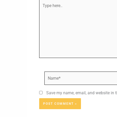
Type
here..
Name*
Save my name, email, and website in t