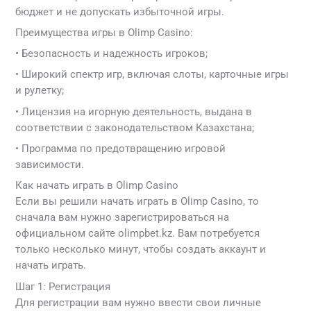
бюджет и не допускать избыточной игры.
Преимущества игры в Olimp Casino:
• Безопасность и надежность игроков;
• Широкий спектр игр, включая слоты, карточные игры
и рулетку;
• Лицензия на игорную деятельность, выдана в
соответствии с законодательством Казахстана;
• Программа по предотвращению игровой
зависимости.
Как начать играть в Olimp Casino
Если вы решили начать играть в Olimp Casino, то
сначала вам нужно зарегистрироваться на
официальном сайте olimpbet.kz. Вам потребуется
только несколько минут, чтобы создать аккаунт и
начать играть.
Шаг 1: Регистрация
Для регистрации вам нужно ввести свои личные