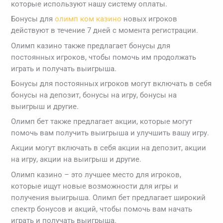
которые используют нашу систему оплаты.
Бонусы для
олимп ком казино
новых игроков
действуют в течение 7 дней с момента регистрации.
Олимп казино также предлагает бонусы для
постоянных игроков, чтобы помочь им продолжать
играть и получать выигрыша.
Бонусы для постоянных игроков могут включать в себя
бонусы на депозит, бонусы на игру, бонусы на
выигрыш и другие.
Олимп бет также предлагает акции, которые могут
помочь вам получить выигрыша и улучшить вашу игру.
Акции могут включать в себя акции на депозит, акции
на игру, акции на выигрыш и другие.
Олимп казино – это лучшее место для игроков,
которые ищут новые возможности для игры и
получения выигрыша. Олимп бет предлагает широкий
спектр бонусов и акций, чтобы помочь вам начать
играть и получать выигрыша.