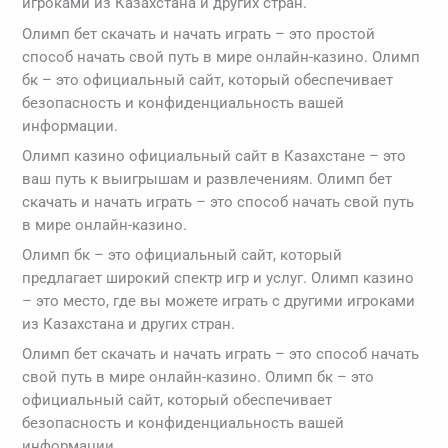
игроками из Казахстана и других стран.
Олимп бет скачать и начать играть – это простой
способ начать свой путь в мире онлайн-казино. Олимп
бк – это официальный сайт, который обеспечивает
безопасность и конфиденциальность вашей
информации.
Олимп казино официальный сайт в Казахстане – это
ваш путь к выигрышам и развлечениям. Олимп бет
скачать и начать играть – это способ начать свой путь
в мире онлайн-казино.
Олимп бк – это официальный сайт, который
предлагает широкий спектр игр и услуг. Олимп казино
– это место, где вы можете играть с другими игроками
из Казахстана и других стран.
Олимп бет скачать и начать играть – это способ начать
свой путь в мире онлайн-казино. Олимп бк – это
официальный сайт, который обеспечивает
безопасность и конфиденциальность вашей
информации.