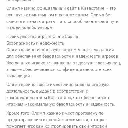
Олимп казино официальный сайт в Казахстане – это
ваш путь к выигрышам и развлечениям. Олимп бет
скачать и начать играть – это способ начать свой путь
в мире онлайн-казино.
Преимущества игры в Olimp Casino
Безопасность и надежность
Олимп казино использует современные технологии
для обеспечения безопасности и надежности игроков.
Все данные игроков защищены от доступа третьих лиц,
а также обеспечивается конфиденциальность всех
транзакций.
Олимп казино также имеет лицензию на игорную
деятельность, выдана в соответствии с
законодательством Казахстана, что обеспечивает
игрокам максимальную безопасность и надежность.
Кроме того, Олимп казино имеет программу по
предотвращению игровой зависимости, которая
помогает игрокам контролировать свой игровой