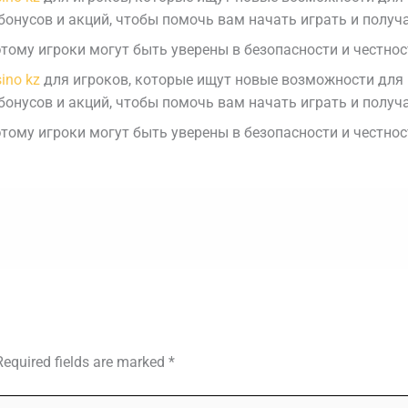
бонусов и акций, чтобы помочь вам начать играть и полу
тому игроки могут быть уверены в безопасности и честнос
ino kz
для игроков, которые ищут новые возможности для
бонусов и акций, чтобы помочь вам начать играть и полу
тому игроки могут быть уверены в безопасности и честнос
Required fields are marked
*