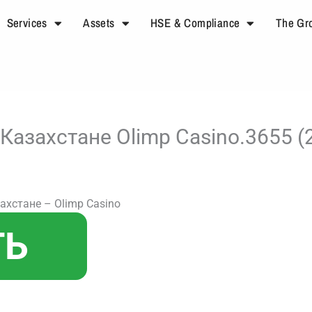
Services
Assets
HSE & Compliance
The Gr
Казахстане Olimp Casino.3655 (
хстане – Olimp Casino
ТЬ