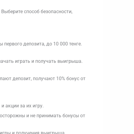
 Выберите способ безопасности,
 первого депозита, до 10 000 тенге.
начать играть и получать выигрыша.
лают депозит, получают 10% бонус от
 акции за их игру.
 осторожны и не принимать бонусы от
 игры и получения выигрыша.