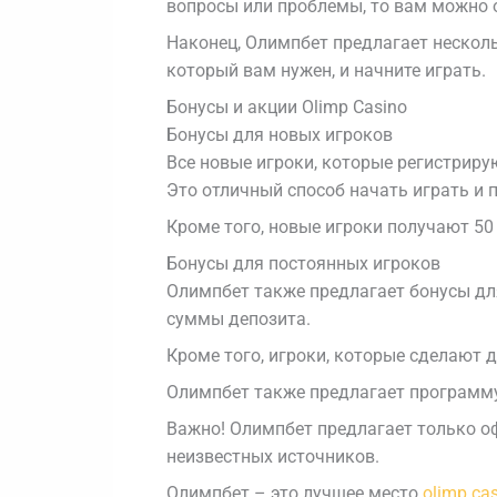
вопросы или проблемы, то вам можно о
Наконец, Олимпбет предлагает несколь
который вам нужен, и начните играть.
Бонусы и акции Olimp Casino
Бонусы для новых игроков
Все новые игроки, которые регистрирую
Это отличный способ начать играть и
Кроме того, новые игроки получают 50
Бонусы для постоянных игроков
Олимпбет также предлагает бонусы для
суммы депозита.
Кроме того, игроки, которые сделают 
Олимпбет также предлагает программу 
Важно! Олимпбет предлагает только о
неизвестных источников.
Олимпбет – это лучшее место
olimp cas