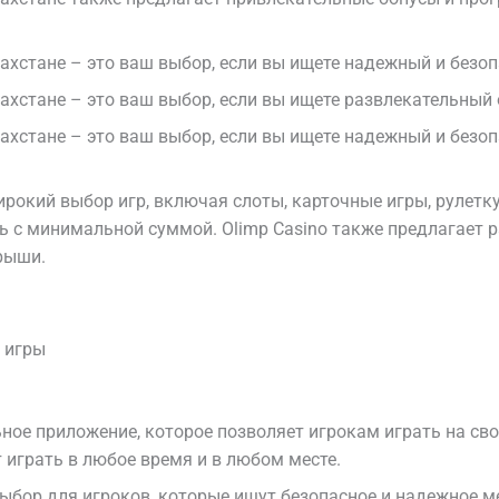
хстане – это ваш выбор, если вы ищете надежный и безоп
ахстане – это ваш выбор, если вы ищете развлекательный
хстане – это ваш выбор, если вы ищете надежный и безоп
ирокий выбор игр, включая слоты, карточные игры, рулетку
ть с минимальной суммой. Olimp Casino также предлагает 
рыши.
 игры
ьное приложение, которое позволяет игрокам играть на св
 играть в любое время и в любом месте.
 выбор для игроков, которые ищут безопасное и надежное м