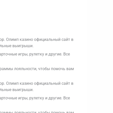
бор. Олимп казино официальный сайт в
альные выигрыши.
рточные игры, рулетку и другие. Все
граммы лояльности, чтобы помочь вам
бор. Олимп казино официальный сайт в
альные выигрыши.
рточные игры, рулетку и другие. Все
граммы лояльности, чтобы помочь вам