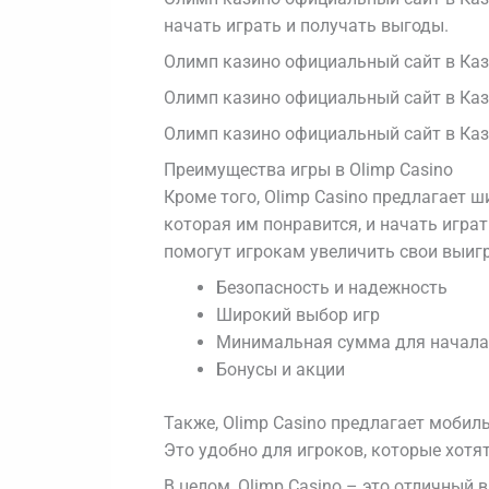
начать играть и получать выгоды.
Олимп казино официальный сайт в Каза
Олимп казино официальный сайт в Каз
Олимп казино официальный сайт в Каза
Преимущества игры в Olimp Casino
Кроме того, Olimp Casino предлагает ш
которая им понравится, и начать игра
помогут игрокам увеличить свои выиг
Безопасность и надежность
Широкий выбор игр
Минимальная сумма для начала
Бонусы и акции
Также, Olimp Casino предлагает мобил
Это удобно для игроков, которые хотят
В целом, Olimp Casino – это отличный