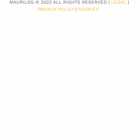
MAURILOG © 2022 ALL RIGHTS RESERVED |
LEGAL
|
PRIVACY POLICY
|
COOKIES
​