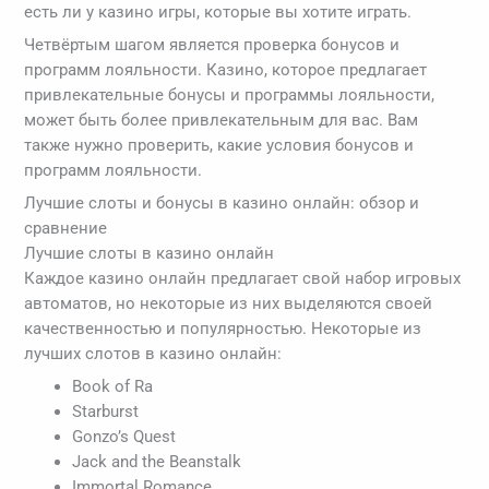
есть ли у казино игры, которые вы хотите играть.
Четвёртым шагом является проверка бонусов и
программ лояльности. Казино, которое предлагает
привлекательные бонусы и программы лояльности,
может быть более привлекательным для вас. Вам
также нужно проверить, какие условия бонусов и
программ лояльности.
Лучшие слоты и бонусы в казино онлайн: обзор и
сравнение
Лучшие слоты в казино онлайн
Каждое казино онлайн предлагает свой набор игровых
автоматов, но некоторые из них выделяются своей
качественностью и популярностью. Некоторые из
лучших слотов в казино онлайн:
Book of Ra
Starburst
Gonzo’s Quest
Jack and the Beanstalk
Immortal Romance