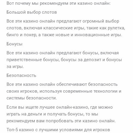
Вот почему мы рекомендуем эти казино онлайн:
Большой выбор слотов
Все эти казино онлайн предлагают огромный выбор
слотов, включая классические игры, такие как рулетка,
бинго и покер, а также новые и инновационные игры.
Бонусы
Все эти казино онлайн предлагают бонусы, включая
приветственные бонусы, бонусы за депозит и бонусы
за игры.
Безопасность
Все эти казино онлайн обеспечивают безопасность
своих игроков, используя современные технологии и
системы безопасности.
Если вы ищете лучшее онлайн-казино, где можно
играть на деньги и получать бонусы, то мы
рекомендуем вам попробовать эти казино онлайн.
Топ-5 казино с лучшими условиями для игроков