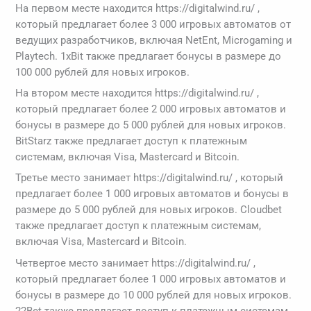
На первом месте находится https://digitalwind.ru/ ,
который предлагает более 3 000 игровых автоматов от
ведущих разработчиков, включая NetEnt, Microgaming и
Playtech. 1xBit также предлагает бонусы в размере до
100 000 рублей для новых игроков.
На втором месте находится https://digitalwind.ru/ ,
который предлагает более 2 000 игровых автоматов и
бонусы в размере до 5 000 рублей для новых игроков.
BitStarz также предлагает доступ к платежным
системам, включая Visa, Mastercard и Bitcoin.
Третье место занимает https://digitalwind.ru/ , который
предлагает более 1 000 игровых автоматов и бонусы в
размере до 5 000 рублей для новых игроков. Cloudbet
также предлагает доступ к платежным системам,
включая Visa, Mastercard и Bitcoin.
Четвертое место занимает https://digitalwind.ru/ ,
который предлагает более 1 000 игровых автоматов и
бонусы в размере до 10 000 рублей для новых игроков.
22Bet также предлагает доступ к платежным системам,