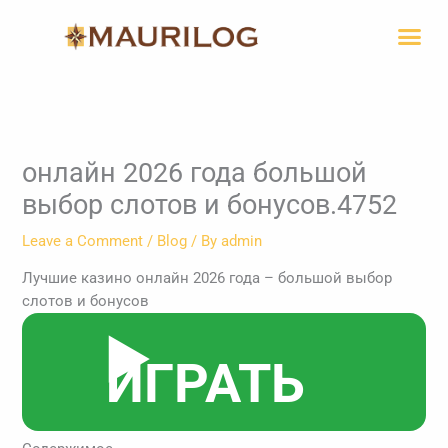
Skip
Me
to
content
онлайн 2026 года большой
выбор слотов и бонусов.4752
Leave a Comment
/
Blog
/ By
admin
Лучшие казино онлайн 2026 года – большой выбор
слотов и бонусов
▶️
ИГРАТЬ