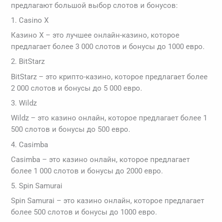
предлагают большой выбор слотов и бонусов:
1. Casino X
Казино X – это лучшее онлайн-казино, которое
предлагает более 3 000 слотов и бонусы до 1000 евро.
2. BitStarz
BitStarz – это крипто-казино, которое предлагает более
2 000 слотов и бонусы до 5 000 евро.
3. Wildz
Wildz – это казино онлайн, которое предлагает более 1
500 слотов и бонусы до 500 евро.
4. Casimba
Casimba – это казино онлайн, которое предлагает
более 1 000 слотов и бонусы до 2000 евро.
5. Spin Samurai
Spin Samurai – это казино онлайн, которое предлагает
более 500 слотов и бонусы до 1000 евро.