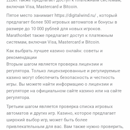
включая Visa, Mastercard и Bitcoin.
Пятое место занимает https://digitalwind.ru/ , который
предлагает более 500 игровых автоматов и бонусы в
размере до 10 000 рублей для новых игроков.
Marathonbet также предлагает доступ к платежным
системам, включая Visa, Mastercard и Bitcoin.
Как выбрать лучшее казино онлайн: советы и
рекомендации
Вторым шагом является проверка лицензии и
регулятора. Только лицензированные и регулируемые
казино могут обеспечить безопасность и честность
игры. Вы можете найти информацию о лицензии и
регуляторе на официальном сайте казино или на сайте
регулятора.
Третьим шагом является проверка списка игровых
автоматов и других игр. Казино, которое предлагает
широкий выбор игр, может быть более
привлекательным для вас. Вам также нужно проверить,