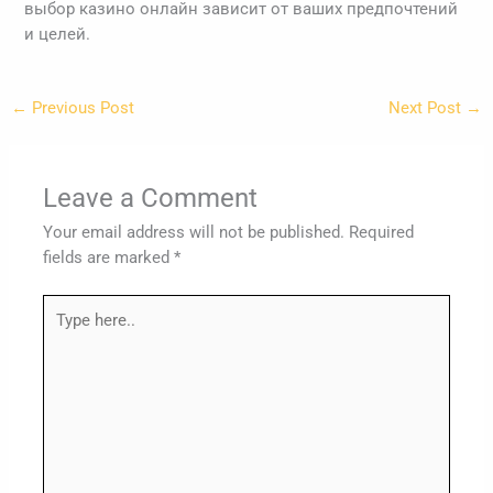
выбор казино онлайн зависит от ваших предпочтений
и целей.
←
Previous Post
Next Post
→
Leave a Comment
Your email address will not be published.
Required
fields are marked
*
Type
here..