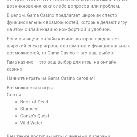
возникновения каких-либо вопросов или проблем.
В целом, Gama Casino предлагает широкий спектр
функциональных возможностей, которые делают игру
на этом онлайн-казино комфортной и удобной.
Если вы ищете онлайн-казино, которое предлагает
широкий спектр игровых автоматов и функциональных
возможностей, то Gama Casino – это ваш выбор.
Гама казино – это ваш выбор для игры на онлайн-
казино!
Начните играть на Gama Casino сегодня!
Возможности и игры
Слоты
Book of Dead
Starburst
Gonzo’s Quest
Wild Water
Вам также доступны игры с живыми дилерами,