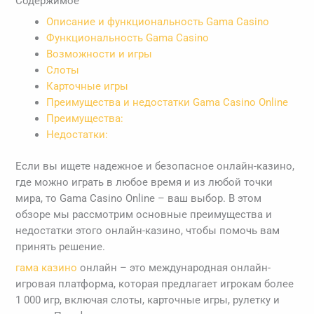
Содержимое
Описание и функциональность Gama Casino
Функциональность Gama Casino
Возможности и игры
Слоты
Карточные игры
Преимущества и недостатки Gama Casino Online
Преимущества:
Недостатки:
Если вы ищете надежное и безопасное онлайн-казино,
где можно играть в любое время и из любой точки
мира, то Gama Casino Online – ваш выбор. В этом
обзоре мы рассмотрим основные преимущества и
недостатки этого онлайн-казино, чтобы помочь вам
принять решение.
гама казино
онлайн – это международная онлайн-
игровая платформа, которая предлагает игрокам более
1 000 игр, включая слоты, карточные игры, рулетку и