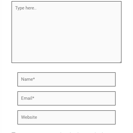
Type
here..
Name*
Email*
Website