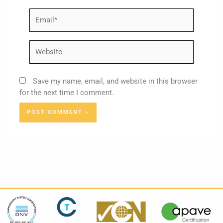
Email*
Website
Save my name, email, and website in this browser
for the next time I comment.