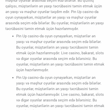
məşhur oyunlar arasında seçim edə bilərlər. Bu qızıllıq
qalqısı, müştərilərin ən yaxşı təcrübəsini təmin etmək üçün
ən yaxşı və məşhur oyunlar təqdim edir. Pin Up casino-da
oyun oynayarkən, müştərilər ən yaxşı və məşhur oyunlar
arasında seçim edə bilərlər. Bu oyunlar, müştərilərin ən yaxşı
təcrübəsini təmin etmək üçün hazırlanmışdır.
Pin Up casino-da oyun oynayarkən, müştərilər ən
yaxşı və məşhur oyunlar arasında seçim edə bilərlər.
Bu oyunlar, müştərilərin ən yaxşı təcrübəsini təmin
etmək üçün hazırlanmışdır. Live casino, bakarat, slots
və digər oyunlar arasında seçim edə bilərsiniz. Bu
oyunlar, müştərilərin ən yaxşı təcrübəsini təmin etmək
üçün hazırlanmışdır.
Pin Up casino-da oyun oynayarkən, müştərilər ən
yaxşı və məşhur oyunlar arasında seçim edə bilərlər.
Bu oyunlar, müştərilərin ən yaxşı təcrübəsini təmin
etmək üçün hazırlanmışdır. Live casino, bakarat, slots
və digər oyunlar arasında seçim edə bilərsiniz. Bu
oyunlar, müştərilərin ən yaxşı təcrübəsini təmin etmək