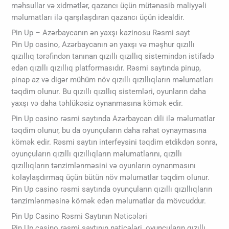
məhsullar və xidmətlər, qazancı üçün mütənasib maliyyəli
məlumatları ilə qarşılaşdıran qazancı üçün idealdir.
Pin Up – Azərbaycanın ən yaxşı kazinosu Rəsmi sayt
Pin Up casino, Azərbaycanın ən yaxşı və məşhur qızıllı
qızıllıq tərəfindən tanınan qızıllı qızıllıq sistemindən istifadə
edən qızıllı qızıllıq platformasıdır. Rəsmi saytında pinup,
pinap az və digər mühüm növ qızıllı qızıllıqların məlumatları
təqdim olunur. Bu qızıllı qızıllıq sistemləri, oyunların daha
yaxşı və daha təhlükəsiz oynanmasına kömək edir.
Pin Up casino rəsmi saytında Azərbaycan dili ilə məlumatlar
təqdim olunur, bu da oyunçuların daha rahat oynaymasına
kömək edir. Rəsmi saytın interfeysini təqdim etdikdən sonra,
oyunçuların qızıllı qızıllıqların məlumatlarını, qızıllı
qızıllıqların tənzimlənməsini və oyunların oynanmasını
kolaylaşdırmaq üçün bütün növ məlumatlar təqdim olunur.
Pin Up casino rəsmi saytında oyunçuların qızıllı qızıllıqların
tənzimlənməsinə kömək edən məlumatlar da mövcuddur.
Pin Up Casino Rəsmi Saytının Nəticələri
Pin Up casino rəsmi saytının nəticələri, oyunçuların qızıllı