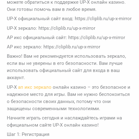
можете обратиться к поддержке UP-X онлайн казино.
Они готовы помочь вам в любое время.
UP-X официальный сайт вход: https://cliplib.ru/up-x-mirror
UP-X зеркало: https://cliplib.ru/up-x-mirror
AP икс официальный сайт: https://cliplib.ru/up-x-mirror
AP икс зеркало: https://cliplib.ru/up-x-mirror
Важно! Вам не рекомендуется использовать зеркало,
если вы не уверены в его безопасности. Вам лучше
использовать официальный сайт для входа в ваш
аккаунт.
UP-X
ап икс зеркало
онлайн казино – это безопасное и
надежное место для игры. Вам не нужно беспокоиться
о безопасности своих данных, потому что они
защищены современными технологиями.
Начните играть сегодня и наслаждайтесь играми на
официальном сайте UP-X онлайн казино!
Шаг 1: Регистрация