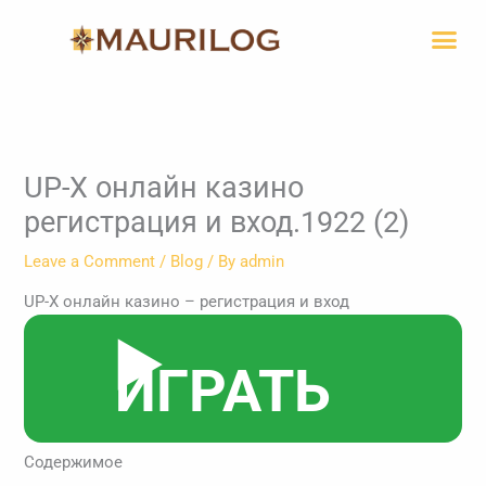
Skip
Me
to
content
UP-X онлайн казино
регистрация и вход.1922 (2)
Leave a Comment
/
Blog
/ By
admin
UP-X онлайн казино – регистрация и вход
▶️
ИГРАТЬ
Содержимое