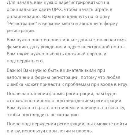
Для начала, вам нужно зарегистрироваться на
официальном сайте UP-X, чтобы начать играть в
онлайн-казино. Вам нужно кликнуть на кнопку
“Регистрация” в верхнем меню и заполнить форму
регистрации.
Вам нужно ввести свои личные данные, включая имя,
фамилию, дату рождения и адрес электронной почты.
Вам также нужно выбрать сложный пароль и
подтвердить его.
Важно! Вам нужно быть внимательными при
заполнении формы регистрации, потому что любая
ошибка может привести к проблемам при входе в игру.
После заполнения формы регистрации, вам будет
отправлено письмо с подтверждением регистрации.
Вам нужно открыть это письмо и кликнуть на ссылку,
чтобы подтвердить регистрацию.
После подтверждения регистрации, вы сможете войти
в игру, используя свои логин и пароль.