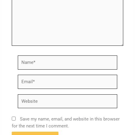
Name*
Email*
Website
Save my name, email, and website in this browser
for the next time I comment.