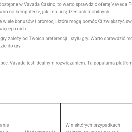
 dostępne w Vavada Casino, to warto sprawdzić ofertę Vavada P
wno na komputerze, jak i na urządzeniach mobilnych.
e wiele bonusów i promocji, które mogą pomóc Ci zwiększyć s
ięcej o nich.
y zależy od Twoich preferencji i stylu gry. Warto sprawdzić rec
ie do gry.
sce, Vavada jest idealnym rozwiązaniem. Ta popularna platforma
anie
W niektórych przypadkach