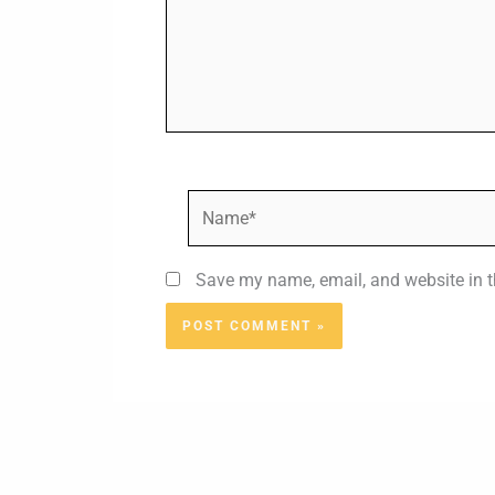
Name*
Save my name, email, and website in t