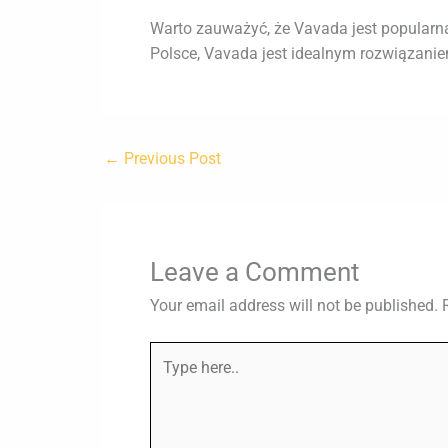
Warto zauważyć, że Vavada jest popularną
Polsce, Vavada jest idealnym rozwiązani
←
Previous Post
Leave a Comment
Your email address will not be published.
Type
here..