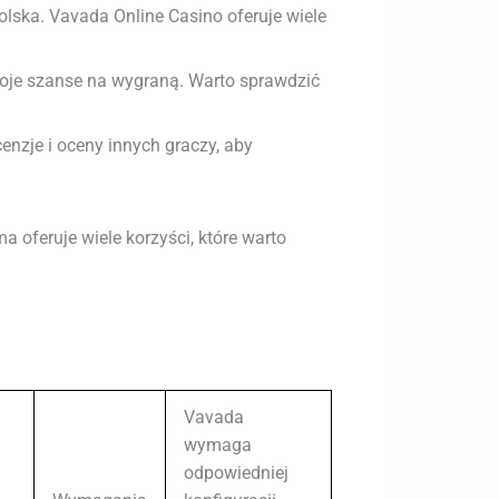
olska. Vavada Online Casino oferuje wiele
woje szanse na wygraną. Warto sprawdzić
enzje i oceny innych graczy, aby
 oferuje wiele korzyści, które warto
Vavada
wymaga
odpowiedniej