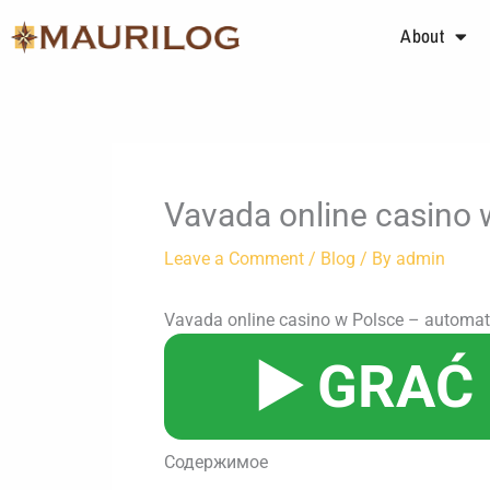
Skip
About
to
content
Vavada online casino 
Leave a Comment
/
Blog
/ By
admin
Vavada online casino w Polsce – automat
▶️ GRAĆ
Содержимое