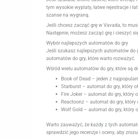
tym wysokie wyplaty, łatwe rejestracje i 
szanse na wygraną.
Jeśli chcesz zacząć grę w Vavada, to musis
Następnie, możesz zacząć grę i cieszyć s
Wybór najlepszych automatów do gry
Jeśli szukasz najlepszych automatów do g
automatów do gry, które warto rozważyć.
Wśród wielu automatów do gry, które są do
Book of Dead – jeden z najpopularni
Starburst – automat do gry, który of
Fire Joker – automat do gry, który of
Reactoonz – automat do gry, który of
Wolf Gold – automat do gry, który of
Warto zauważyć, że każdy z tych automat
sprawdzić jego recenzje i oceny, aby zrozu