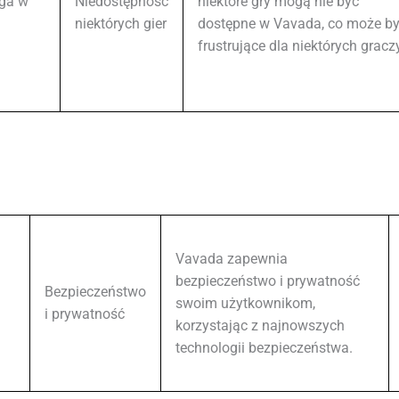
aga w
Niedostępność
niektóre gry mogą nie być
niektórych gier
dostępne w Vavada, co może b
frustrujące dla niektórych gracz
Vavada zapewnia
bezpieczeństwo i prywatność
Bezpieczeństwo
swoim użytkownikom,
i prywatność
korzystając z najnowszych
technologii bezpieczeństwa.