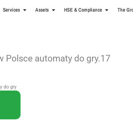
Services
Assets
HSE & Compliance
The Gr
w Polsce automaty do gry.17
y do gry