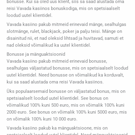
bonusse. Kui sa oled uus klient, siis sa saad alustada oma
reisi Vavada kasiinos bonuskodiga, mis on spetsiaalselt
loodud uutel klientidel.
Vavada kasiino pakub mitmeid erinevaid mänge, sealhulgas
slotmänge, rulet, blackjack, poker ja palju teisi. Mänge on
disainitud nii, et nad oleksid lihtsad ja huvitavad, samuti et
nad oleksid võimalikud ka uutel klientidel.
Bonusse ja mänguaktsioonid
Vavada kasiino pakub mitmeid erinevaid bonusse,
sealhulgas väljastatud bonusse, mis on spetsiaalselt loodud
uutel klientidel. Need bonusse on võimalikud ka korduvalt,
kui sa saad alustada oma reisi Vavada kasiinos.
Üks populaarsemaid bonusse on väljastatud bonus, mis on
spetsiaalselt loodud uutel klientidel. See bonus on
võimalikud 100% kuni 500 euro, mis on võimalik 100% kuni
2000 euro. See bonus on võimalik 100% kuni 5000 euro, mis
on võimalik 100% kuni 10 000 euro.
Vavada kasiino pakub ka mänguaktsioone, mis on
spetsiaalselt loodud uutel klientidel. Need mänguaktsioonid