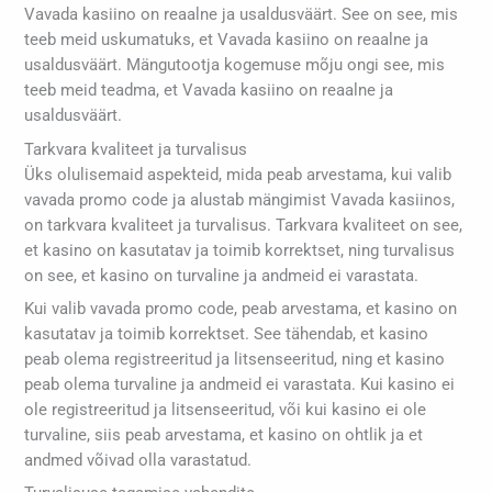
Vavada kasiino on reaalne ja usaldusväärt. See on see, mis
teeb meid uskumatuks, et Vavada kasiino on reaalne ja
usaldusväärt. Mängutootja kogemuse mõju ongi see, mis
teeb meid teadma, et Vavada kasiino on reaalne ja
usaldusväärt.
Tarkvara kvaliteet ja turvalisus
Üks olulisemaid aspekteid, mida peab arvestama, kui valib
vavada promo code ja alustab mängimist Vavada kasiinos,
on tarkvara kvaliteet ja turvalisus. Tarkvara kvaliteet on see,
et kasino on kasutatav ja toimib korrektset, ning turvalisus
on see, et kasino on turvaline ja andmeid ei varastata.
Kui valib vavada promo code, peab arvestama, et kasino on
kasutatav ja toimib korrektset. See tähendab, et kasino
peab olema registreeritud ja litsenseeritud, ning et kasino
peab olema turvaline ja andmeid ei varastata. Kui kasino ei
ole registreeritud ja litsenseeritud, või kui kasino ei ole
turvaline, siis peab arvestama, et kasino on ohtlik ja et
andmed võivad olla varastatud.