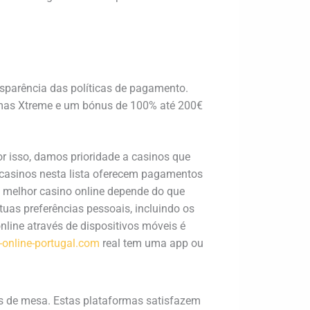
nsparência das políticas de pagamento.
 Xmas Xtreme e um bónus de 100% até 200€
r isso, damos prioridade a casinos que
 casinos nesta lista oferecem pagamentos
O melhor casino online depende do que
uas preferências pessoais, incluindo os
online através de dispositivos móveis é
-online-portugal.com
real tem uma app ou
os de mesa. Estas plataformas satisfazem