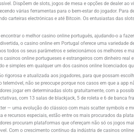
ível. Dispõem de slots, jogos de mesa e opções de dealer ao vi
cendo várias ferramentas para o bem-estar do jogador. Para d
do carteiras electrónicas e até Bitcoin. Os entusiastas das slo
 encontrar o melhor casino online português, ajudando-o a fazer
divertida, o casino online em Portugal oferece uma variedade d
mos todos os seus parâmetros e selecionámos os melhores e mai
s casinos online portugueses e estrangeiros com dinheiro real 
ido e simples em qualquer um dos casinos online licenciados 
o rigorosa e atualizada aos jogadores, para que possam escolhe
 telemóvel, não se preocupe porque nos casos em que a app não
dores jogar em determinadas slots gratuitamente, com a possibi
ativas, com 13 salas de blackjack, 5 de roleta e 6 de banca fr
er — uma evolução do clássico com mais scatter symbols e mul
a e recursos especiais, estão entre os mais procurados da pla
gadores procuram plataformas que ofereçam não só os jogos ma
el. Com o crescimento contínuo da indústria de casinos online 