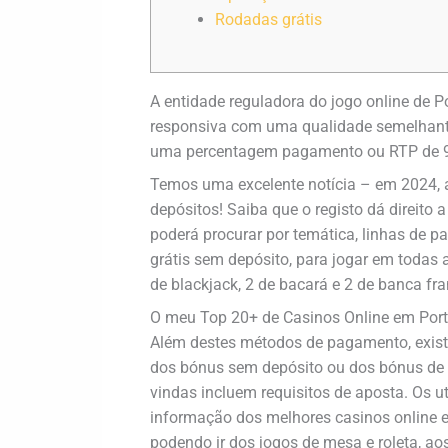
Rodadas grátis
A entidade reguladora do jogo online de P
responsiva com uma qualidade semelhante 
uma percentagem pagamento ou RTP de 9
Temos uma excelente notícia – em 2024, a 
depósitos! Saiba que o registo dá direito a
poderá procurar por temática, linhas de pa
grátis sem depósito, para jogar em todas a
de blackjack, 2 de bacará e 2 de banca fr
O meu Top 20+ de Casinos Online em Por
Além destes métodos de pagamento, existe
dos bónus sem depósito ou dos bónus de re
vindas incluem requisitos de aposta. Os 
informação dos melhores casinos online em 
podendo ir dos jogos de mesa e roleta, ao