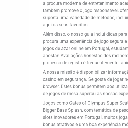
a procura moderna de entretenimento acess
também promove o jogo responsável, ofere
suporta uma variedade de métodos, incluin
aqui os seus favoritos.
Além disso, o nosso guia inclui dicas para
procura uma experiência de jogo segura e 
jogos de azar online em Portugal, estudá
apostar! Avaliações honestas dos melhore
processo de registo é frequentemente ráp
A nossa missão é disponibilizar informaçã
casino em segurança. Se gosta de jogar no
browser. Estes bónus permitem aos utiliza
de jogos de mesa superou as nossas expect
Jogos como Gates of Olympus Super Scatt
Bigger Bass Splash, com temática de pesc
slots inovadores em Portugal, muitos jo
bónus atrativos e uma boa experiência móv