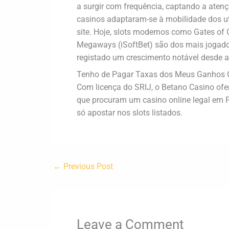
a surgir com frequência, captando a aten
casinos adaptaram-se à mobilidade dos uti
site. Hoje, slots modernos como Gates of
Megaways (iSoftBet) são dos mais jogado
registado um crescimento notável desde a
Tenho de Pagar Taxas dos Meus Ganhos 
Com licença do SRIJ, o Betano Casino of
que procuram um casino online legal em P
só apostar nos slots listados.
←
Previous Post
Leave a Comment