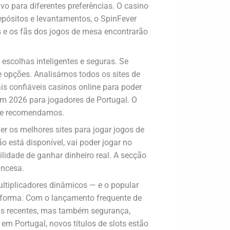
vo para diferentes preferências. O casino
epósitos e levantamentos, o SpinFever
ts e os fãs dos jogos de mesa encontrarão
 escolhas inteligentes e seguras. Se
e opções. Analisámos todos os sites de
s confiáveis casinos online para poder
em 2026 para jogadores de Portugal. O
que recomendamos.
r os melhores sites para jogar jogos de
 está disponível, vai poder jogar no
lidade de ganhar dinheiro real. A secção
ancesa.
tiplicadores dinâmicos — e o popular
taforma. Com o lançamento frequente de
is recentes, mas também segurança,
em Portugal, novos títulos de slots estão