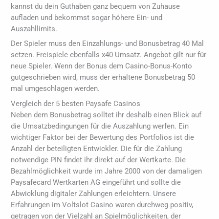
kannst du dein Guthaben ganz bequem von Zuhause
aufladen und bekommst sogar höhere Ein- und
Auszahllimits.
Der Spieler muss den Einzahlungs- und Bonusbetrag 40 Mal
setzen. Freispiele ebenfalls x40 Umsatz. Angebot gilt nur für
neue Spieler. Wenn der Bonus dem Casino-Bonus-Konto
gutgeschrieben wird, muss der erhaltene Bonusbetrag 50
mal umgeschlagen werden.
Vergleich der 5 besten Paysafe Casinos
Neben dem Bonusbetrag solltet ihr deshalb einen Blick auf
die Umsatzbedingungen für die Auszahlung werfen. Ein
wichtiger Faktor bei der Bewertung des Portfolios ist die
Anzahl der beteiligten Entwickler. Die für die Zahlung
notwendige PIN findet ihr direkt auf der Wertkarte. Die
Bezahlmöglichkeit wurde im Jahre 2000 von der damaligen
Paysafecard Wertkarten AG eingeführt und sollte die
Abwicklung digitaler Zahlungen erleichtern. Unsere
Erfahrungen im Voltslot Casino waren durchweg positiv,
getragen von der Vielzahl an Spielmöglichkeiten, der