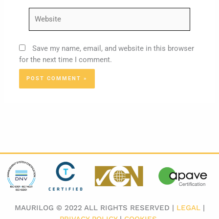
Website
Save my name, email, and website in this browser
for the next time I comment.
MAURILOG © 2022 ALL RIGHTS RESERVED |
LEGAL
|