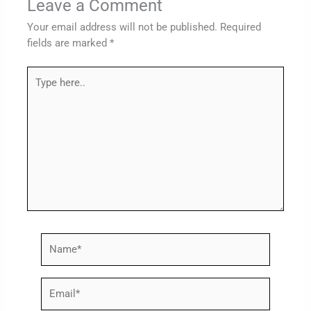
Leave a Comment
Your email address will not be published.
Required
fields are marked
*
Type
here..
Name*
Email*