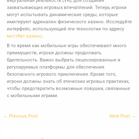
виртуальная реальность (VR), для создания
захватывающих игровых впечатлений. Теперь игроки
могут испытывать динамические среды, которые
имитируют адреналин физического казино. Исследуйте
интерфейс, использующий эти технологии по адресу
мостбет казино
.
В то время как мобильные игры обеспечивают много
преимуществ, игроки должны продолжать
бдительность. Важно выбрать лицензированные и
регулируемые платформы для обеспечения
безопасного игрового приключения. Кроме того,
игроки должны знать об этических игровых практиках,
чтобы предотвратить возможные ловушки, связанные
с мобильными играми.
←
Previous Post
Next Post
→