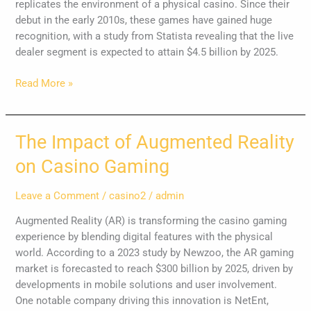
Online
replicates the environment of a physical casino. Since their
Casinos
debut in the early 2010s, these games have gained huge
recognition, with a study from Statista revealing that the live
dealer segment is expected to attain $4.5 billion by 2025.
Read More »
The
The Impact of Augmented Reality
Impact
on Casino Gaming
of
Augmented
Leave a Comment
/
casino2
/
admin
Reality
on
Augmented Reality (AR) is transforming the casino gaming
Casino
experience by blending digital features with the physical
Gaming
world. According to a 2023 study by Newzoo, the AR gaming
market is forecasted to reach $300 billion by 2025, driven by
developments in mobile solutions and user involvement.
One notable company driving this innovation is NetEnt,