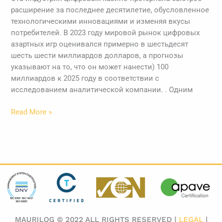
расширение за последнее десятилетие, обусловленное
технологическими инновациями и изменяя вкусы
потребителей. В 2023 году мировой рынок цифровых
азартных игр оценивался примерно в шестьдесят
шесть шести миллиардов долларов, а прогнозы
указывают на то, что он может нанести) 100
миллиардов к 2025 году в соответствии с
исследованием аналитической компании. . Одним
Read More »
MAURILOG © 2022 ALL RIGHTS RESERVED |
LEGAL
|