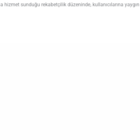
da hizmet sunduğu rekabetçilik düzeninde, kullanıcılarına yaygın b