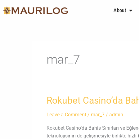
Skip
About
to
content
mar_7
Rokubet
Rokubet Casino’da Bahis
Casino’da
Bahis
Leave a Comment
/
mar_7
/
admin
Sınırları
Rokubet Casino’da Bahis Sınırları ve Eğlen
ve
teknolojisinin de gelişmesiyle birlikte hızl
Eğlence