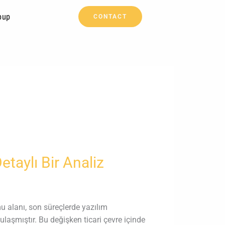
oup
CONTACT
etaylı Bir Analiz
u alanı, son süreçlerde yazılım
ulaşmıştır. Bu değişken ticari çevre içinde