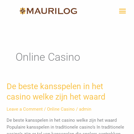
Skip
Me
to
content
Online Casino
De
De beste kansspelen in het
beste
casino welke zijn het waard
kansspelen
in
Leave a Comment
/
Online Casino
/
admin
het
casino
De beste kansspelen in het casino welke zijn het waard
welke
Populaire kansspelen in traditionele casino’s In traditionele
zijn
casino’s zijn er tal van kansspelen die spelers aantrekken