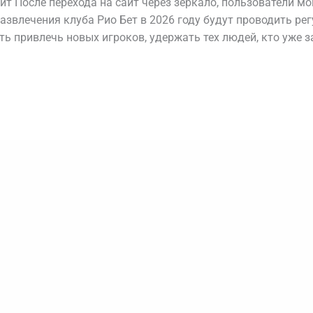
т После перехода на сайт через зеркало, пользователи мо
азвлечения клуба Рио Бет в 2026 году будут проводить ре
ть привлечь новых игроков, удержать тех людей, кто уже з