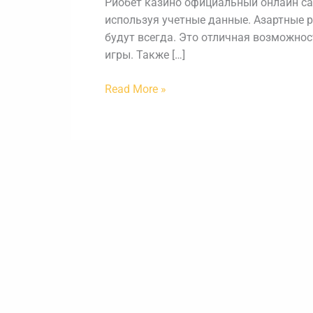
Риобет казино официальный онлайн сай
Riobet
используя учетные данные. Азартные р
Официальный
будут всегда. Это отличная возможнос
Сайт
игры. Также […]
риобет
сейчас
Read More »