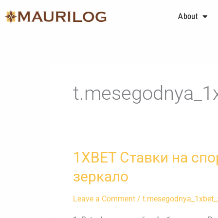
Skip
About
to
content
t.mesegodnya_1x
1XBET
1XBET Ставки на спо
Ставки
зеркало
на
спорт
Leave a Comment
/
t.mesegodnya_1xbet_
онлайн
Официальный