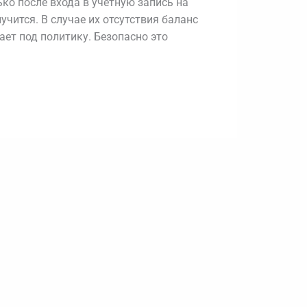
ко после входа в учетную запись на
учится. В случае их отсутствия баланс
ет под политику. Безопасно это