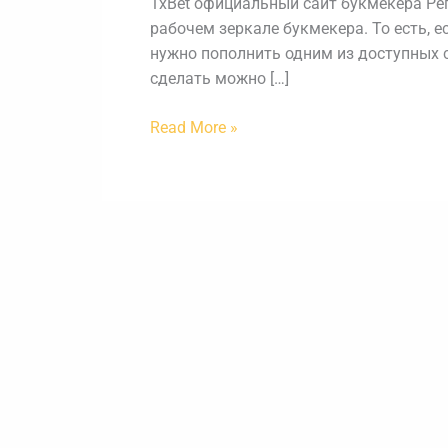
1xBet официальный сайт букмекера Рег
сайт
рабочем зеркале букмекера. То есть, е
БК
нужно пополнить одним из доступных 
1ХБЕТ
сделать можно […]
1xbet
зеркало
Read More »