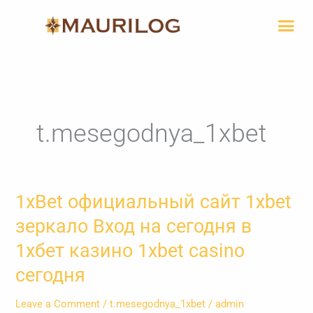
Skip
Me
to
content
t.mesegodnya_1xbet
1xBet
1xBet официальный сайт 1xbet
официальный
зеркало Вход на сегодня в
сайт
1xbet
1хбет казино 1xbet casino
зеркало
сегодня
Вход
на
Leave a Comment
/
t.mesegodnya_1xbet
/
admin
сегодня