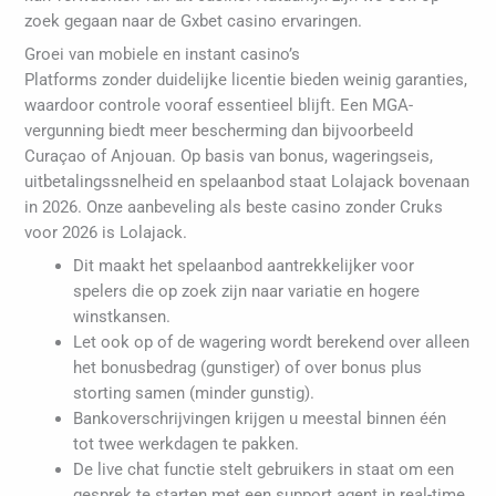
zoek gegaan naar de Gxbet casino ervaringen.
Groei van mobiele en instant casino’s
Platforms zonder duidelijke licentie bieden weinig garanties,
waardoor controle vooraf essentieel blijft. Een MGA-
vergunning biedt meer bescherming dan bijvoorbeeld
Curaçao of Anjouan. Op basis van bonus, wageringseis,
uitbetalingssnelheid en spelaanbod staat Lolajack bovenaan
in 2026. Onze aanbeveling als beste casino zonder Cruks
voor 2026 is Lolajack.
Dit maakt het spelaanbod aantrekkelijker voor
spelers die op zoek zijn naar variatie en hogere
winstkansen.
Let ook op of de wagering wordt berekend over alleen
het bonusbedrag (gunstiger) of over bonus plus
storting samen (minder gunstig).
Bankoverschrijvingen krijgen u meestal binnen één
tot twee werkdagen te pakken.
De live chat functie stelt gebruikers in staat om een
gesprek te starten met een support agent in real-time,