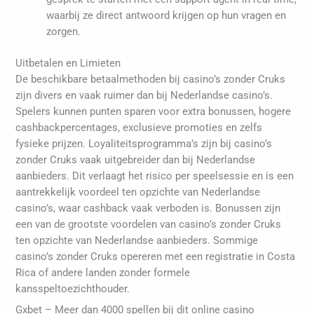
waarbij ze direct antwoord krijgen op hun vragen en
zorgen.
Uitbetalen en Limieten
De beschikbare betaalmethoden bij casino’s zonder Cruks
zijn divers en vaak ruimer dan bij Nederlandse casino’s.
Spelers kunnen punten sparen voor extra bonussen, hogere
cashbackpercentages, exclusieve promoties en zelfs
fysieke prijzen. Loyaliteitsprogramma’s zijn bij casino’s
zonder Cruks vaak uitgebreider dan bij Nederlandse
aanbieders. Dit verlaagt het risico per speelsessie en is een
aantrekkelijk voordeel ten opzichte van Nederlandse
casino’s, waar cashback vaak verboden is. Bonussen zijn
een van de grootste voordelen van casino’s zonder Cruks
ten opzichte van Nederlandse aanbieders. Sommige
casino’s zonder Cruks opereren met een registratie in Costa
Rica of andere landen zonder formele
kansspeltoezichthouder.
Gxbet – Meer dan 4000 spellen bij dit online casino