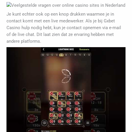
Je kunt echter ook op een knop drukken waarmee je in
contact komt met een live medewerker. Als je bij Gxbet
Casino hulp nodig hebt, kun je contact opnemen via e-mail
of de live chat. Dit laat zien dat ze ervaring hebben met
andere platforms.