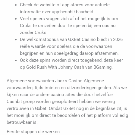
Check de website of app stores voor actuele
informatie over app-beschikbaarheid.
Veel spelers vragen zich af of het mogelijk is om
Cruks te omzeilen door te spelen bij een casino
zonder Cruks.
De welkomstbonus van GXBet Casino biedt in 2026
reële waarde voor spelers die de voorwaarden
begrijpen en hun speelgedrag daarop afstemmen.
Ook deze spins worden direct toegekend, deze keer
op Gold Rush With Johnny Cash van BGaming.
Algemene voorwaarden Jacks Casino Algemene
voorwaarden, tijdslimieten en uitzonderingen gelden. Als we
kijken naar de andere casino sites die door hetzelfde
Cashbit groep worden geexploiteert hebben we weinig
vertrouwen in Gxbet. Omdat GxBet nog in de beginfase zit, is
het moeilijk om direct te beoordelen of het platform volledig
betrouwbaar is.
Eerste stappen die werken