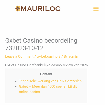
Skip
Me
to
content
Gxbet Casino beoordeling
732023-10-12
Leave a Comment
/
gx-bet.casino 3
/ By
admin
GxBet Casino Onafhankelijke casino review van 2026
Content
Technische werking van Cruks omzeilen
Gxbet – Meer dan 4000 spellen bij dit
online casino