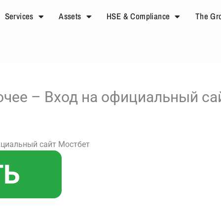
Services
Assets
HSE & Compliance
The Gr
очее – Вход на официальный са
ициальный сайт Мостбет
ТЬ