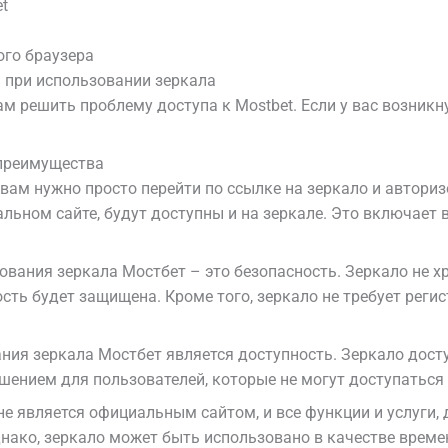
t
ого браузера
 при использовании зеркала
м решить проблему доступа к Mostbet. Если у вас возникну
 преимущества
вам нужно просто перейти по ссылке на зеркало и авторизо
льном сайте, будут доступны и на зеркале. Это включает 
ования зеркала Мостбет – это безопасность. Зеркало не 
сть будет защищена. Кроме того, зеркало не требует реги
ия зеркала Мостбет является доступность. Зеркало досту
ешением для пользователей, которые не могут доступаться
не является официальным сайтом, и все функции и услуги,
днако, зеркало может быть использовано в качестве време