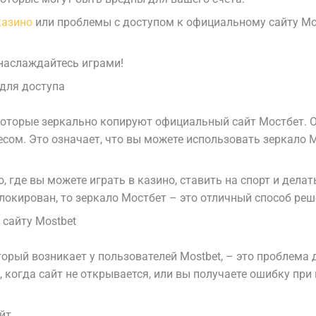
казино
или проблемы с доступом к официальному сайту Мос
 наслаждайтесь играми!
 для доступа
 которые зеркально копируют официальный сайт Мостбет. 
сом. Это означает, что вы можете использовать зеркало 
.
 где вы можете играть в казино, ставить на спорт и делат
блокирован, то зеркало Мостбет – это отличный способ ре
сайту Mostbet
торый возникает у пользователей Mostbet, – это проблема 
 когда сайт не открывается, или вы получаете ошибку при 
йт