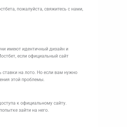
тбета, пожалуйста, свяжитесь с нами,
Они имеют идентичный дизайн и
Мостбет, если официальный сайт
ь ставки на лото. Но если вам нужно
шения этой проблемы.
доступа к официальному сайту.
попытке зайти на него.