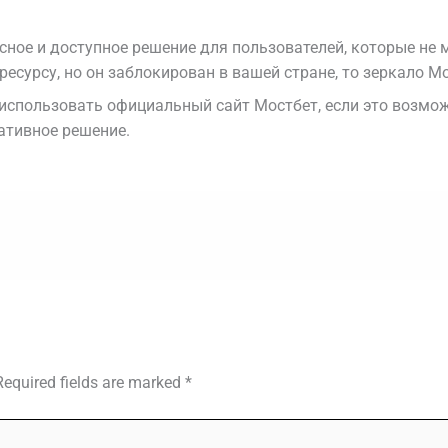
асное и доступное решение для пользователей, которые не
 ресурсу, но он заблокирован в вашей стране, то зеркало М
спользовать официальный сайт Мостбет, если это возможн
ативное решение.
Required fields are marked
*