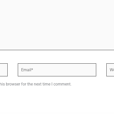
Email*
Web
his browser for the next time I comment.