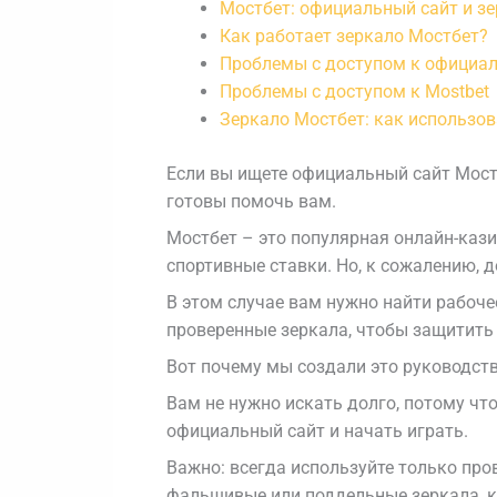
Мостбет: официальный сайт и зе
Как работает зеркало Мостбет?
Проблемы с доступом к официал
Проблемы с доступом к Mostbet
Зеркало Мостбет: как использо
Если вы ищете официальный сайт Мостб
готовы помочь вам.
Мостбет – это популярная онлайн-кази
спортивные ставки. Но, к сожалению, 
В этом случае вам нужно найти рабоч
проверенные зеркала, чтобы защитить 
Вот почему мы создали это руководств
Вам не нужно искать долго, потому ч
официальный сайт и начать играть.
Важно: всегда используйте только про
фальшивые или поддельные зеркала, к