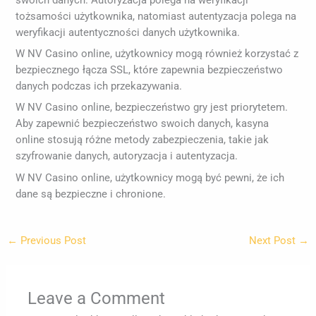
tożsamości użytkownika, natomiast autentyzacja polega na
weryfikacji autentyczności danych użytkownika.
W NV Casino online, użytkownicy mogą również korzystać z
bezpiecznego łącza SSL, które zapewnia bezpieczeństwo
danych podczas ich przekazywania.
W NV Casino online, bezpieczeństwo gry jest priorytetem.
Aby zapewnić bezpieczeństwo swoich danych, kasyna
online stosują różne metody zabezpieczenia, takie jak
szyfrowanie danych, autoryzacja i autentyzacja.
W NV Casino online, użytkownicy mogą być pewni, że ich
dane są bezpieczne i chronione.
←
Previous Post
Next Post
→
Leave a Comment