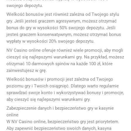
swojego depozytu.
Wielkość bonusów jest również zależna od Twojego stylu
gry. Jeśli jesteś graczem agresywnym, możesz otrzymać
bonus do gry w wysokości 50% swojego depozytu. Jeśli
jesteś graczem konserwatywnym, możesz otrzymać bonus
wypłaty w wysokości 20% swojego depozytu.
NV Casino online oferuje również wiele promocji, aby mogli
cieszyć się najlepszymi warunkami gry. Na przykład, możesz
otrzymać 10 darmowych spinów na każde 100 zł, które
zainwestujesz w grę.
Wielkość bonusów i promocji jest zależna od Twojego
poziomu gry i Twoich osiągnięć. Dlatego warto regularnie
sprawdzać swoje konto i wykorzystywać bonusy i promocje,
aby cieszyć się najlepszymi warunkami gry.
Zabezpieczenie danych i bezpieczeństwo gry w kasynie
online
W NV Casino online, bezpieczeństwo gry jest priorytetem.
Aby zapewnić bezpieczeństwo swoich danych, kasyna