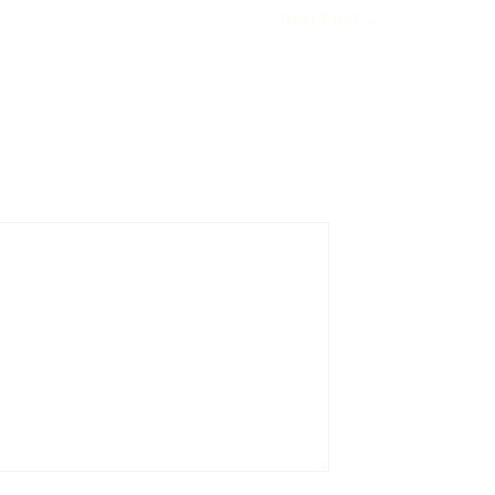
Next Post
→