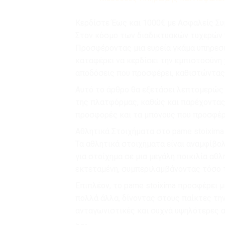
Κερδίστε Έως και 1000€ με Ασφαλείς Σ
Στον κόσμο των διαδικτυακών τυχερών 
Προσφέροντας μια ευρεία γκάμα υπηρεσιώ
καταφέρει να κερδίσει την εμπιστοσύνη 
αποδόσεις που προσφέρει, καθιστώντας 
Αυτό το άρθρο θα εξετάσει λεπτομερώς 
της πλατφόρμας, καθώς και παρέχοντας 
προσφορές και τα μπόνους που προσφέρο
Αθλητικά Στοιχήματα στο pame stoixima
Τα αθλητικά στοιχήματα είναι αναμφίβο
για στοίχημα σε μια μεγάλη ποικιλία αθ
εκτεταμένη, συμπεριλαμβάνοντας τόσο 
Επιπλέον, το pame stoixima προσφέρει 
πολλά άλλα, δίνοντας στους παίκτες την
ανταγωνιστικές και συχνά υψηλότερες 