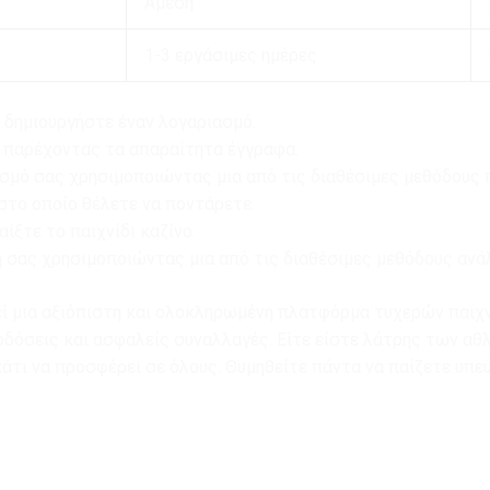
Άμεση
1-3 εργάσιμες ημέρες
 δημιουργήστε έναν λογαριασμό.
 παρέχοντας τα απαραίτητα έγγραφα.
σμό σας χρησιμοποιώντας μια από τις διαθέσιμες μεθόδους 
 στο οποίο θέλετε να ποντάρετε.
ίξτε το παιχνίδι καζίνο.
η σας χρησιμοποιώντας μια από τις διαθέσιμες μεθόδους ανά
εί μια αξιόπιστη και ολοκληρωμένη πλατφόρμα τυχερών παιχ
οδόσεις και ασφαλείς συναλλαγές. Είτε είστε λάτρης των αθ
 κάτι να προσφέρει σε όλους. Θυμηθείτε πάντα να παίζετε υπ