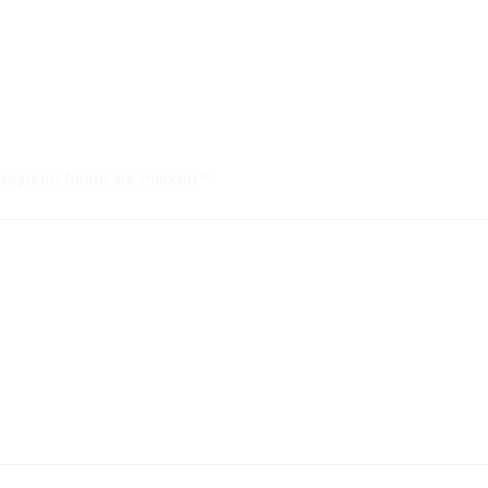
equired fields are marked
*