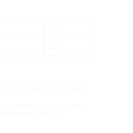
92%
91%
90%
ρηδες (slots), επιτραπέζια παιχνίδια
ποικιλία των παιχνιδιών είναι μεγάλη,
ούν να αλληλεπιδράσουν με τους dealers
αιρα παρόμοια με αυτή ενός