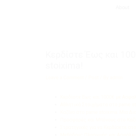
Skip
About
to
content
Κερδίστε Έως και 10
stoixima!
Leave a Comment
/
Post
/ By
admin
Κερδίστε Έως και 1000€ με Ασφα
Αθλητικά Στοιχήματα στο pame st
Καζίνο στο pame stoixima: Μια Δ
Προσφορές και Μπόνους στο Καζ
Στρατηγικές για να Κερδίσετε στο
Μεθόδους Πληρωμής και Ασφάλει