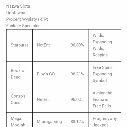
Nazwa Slota
Dostawca
Procent Wyplaty (RTP)
Funkcje Specjalne
Wilds,
Expanding
Starburst
NetEnt
96.09%
Wilds,
Respins
Free Spins,
Book of
Play’n GO
96.21%
Expanding
Dead
Symbol
Avalanche
Gonzo’s
NetEnt
96.0%
Feature,
Quest
Free Falls
Mega
Progresywny
Microgaming
88.12%
Moolah
Jackpot