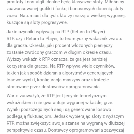
prostoty i nostalgii idealne będą klasyczne sloty. Miłośnicy
zaawansowanej grafiki i funkcji bonusowych docenią sloty
video. Natomiast dla tych, którzy marzą o wielkiej wygranej,
kuszące są sloty progresywne.
Jakie czynniki wpływają na RTP (Return to Player)
RTP, czyli Return to Player, to teoretyczny wskaźnik zwrotu
dla gracza. Określa, jaki procent włożonych pieniędzy
zostanie zwrócony graczom w długim okresie czasu.
Wyższy wskaźnik RTP oznacza, że gra jest bardziej
korzystna dla gracza. Na RTP wpływa wiele czynników,
takich jak sposób działania algorytmów generujących
losowe wyniki, konfiguracja maszyny oraz strategie
stosowane przez dostawców oprogramowania.
Warto zauważyć, że RTP jest jedynie teoretycznym
wskaźnikiem i nie gwarantuje wygranej w każdej grze.
Wyniki poszczególnych sesji są generowane losowo i
podlegają fluktuacjom. Jednak wybierając sloty z wyższym
RTP, można zwiększyć swoje szanse na wygraną w dłuższej
perspektywie czasu. Dostawcy oprogramowania zazwyczaj