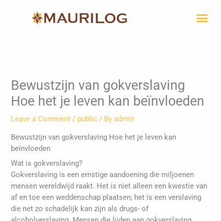
Skip
Me
to
content
Bewustzijn van gokverslaving
Hoe het je leven kan beïnvloeden
Leave a Comment
/
public
/ By
admin
Bewustzijn van gokverslaving Hoe het je leven kan
beïnvloeden
Wat is gokverslaving?
Gokverslaving is een ernstige aandoening die miljoenen
mensen wereldwijd raakt. Het is niet alleen een kwestie van
af en toe een weddenschap plaatsen; het is een verslaving
die net zo schadelijk kan zijn als drugs- of
alcoholverslaving. Mensen die lijden aan gokverslaving