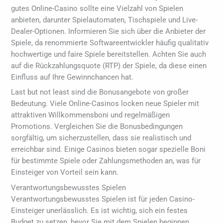
gutes Online-Casino sollte eine Vielzahl von Spielen
anbieten, darunter Spielautomaten, Tischspiele und Live-
Dealer-Optionen. Informieren Sie sich über die Anbieter der
Spiele, da renommierte Softwareentwickler häufig qualitativ
hochwertige und faire Spiele bereitstellen. Achten Sie auch
auf die Rückzahlungsquote (RTP) der Spiele, da diese einen
Einfluss auf Ihre Gewinnchancen hat.
Last but not least sind die Bonusangebote von großer
Bedeutung. Viele Online-Casinos locken neue Spieler mit
attraktiven Willkommensboni und regelmäßigen
Promotions. Vergleichen Sie die Bonusbedingungen
sorgfältig, um sicherzustellen, dass sie realistisch und
erreichbar sind. Einige Casinos bieten sogar spezielle Boni
für bestimmte Spiele oder Zahlungsmethoden an, was für
Einsteiger von Vorteil sein kann.
Verantwortungsbewusstes Spielen
Verantwortungsbewusstes Spielen ist für jeden Casino-
Einsteiger unerlässlich. Es ist wichtig, sich ein festes
Budget zu setzen, bevor Sie mit dem Spielen beginnen.