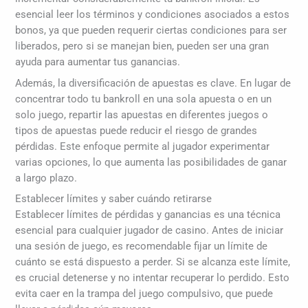
esencial leer los términos y condiciones asociados a estos
bonos, ya que pueden requerir ciertas condiciones para ser
liberados, pero si se manejan bien, pueden ser una gran
ayuda para aumentar tus ganancias.
Además, la diversificación de apuestas es clave. En lugar de
concentrar todo tu bankroll en una sola apuesta o en un
solo juego, repartir las apuestas en diferentes juegos o
tipos de apuestas puede reducir el riesgo de grandes
pérdidas. Este enfoque permite al jugador experimentar
varias opciones, lo que aumenta las posibilidades de ganar
a largo plazo.
Establecer límites y saber cuándo retirarse
Establecer límites de pérdidas y ganancias es una técnica
esencial para cualquier jugador de casino. Antes de iniciar
una sesión de juego, es recomendable fijar un límite de
cuánto se está dispuesto a perder. Si se alcanza este límite,
es crucial detenerse y no intentar recuperar lo perdido. Esto
evita caer en la trampa del juego compulsivo, que puede