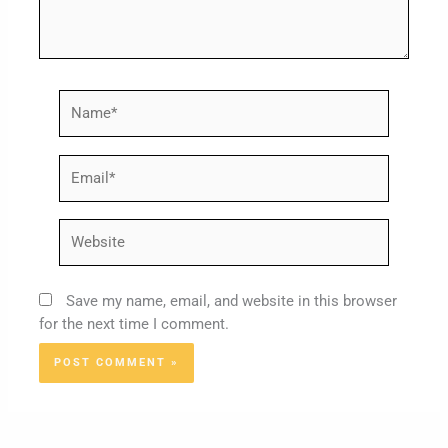
Name*
Email*
Website
Save my name, email, and website in this browser
for the next time I comment.