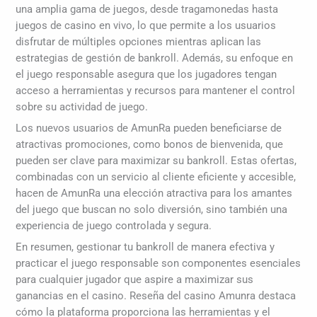
una amplia gama de juegos, desde tragamonedas hasta
juegos de casino en vivo, lo que permite a los usuarios
disfrutar de múltiples opciones mientras aplican las
estrategias de gestión de bankroll. Además, su enfoque en
el juego responsable asegura que los jugadores tengan
acceso a herramientas y recursos para mantener el control
sobre su actividad de juego.
Los nuevos usuarios de AmunRa pueden beneficiarse de
atractivas promociones, como bonos de bienvenida, que
pueden ser clave para maximizar su bankroll. Estas ofertas,
combinadas con un servicio al cliente eficiente y accesible,
hacen de AmunRa una elección atractiva para los amantes
del juego que buscan no solo diversión, sino también una
experiencia de juego controlada y segura.
En resumen, gestionar tu bankroll de manera efectiva y
practicar el juego responsable son componentes esenciales
para cualquier jugador que aspire a maximizar sus
ganancias en el casino. Reseña del casino Amunra destaca
cómo la plataforma proporciona las herramientas y el