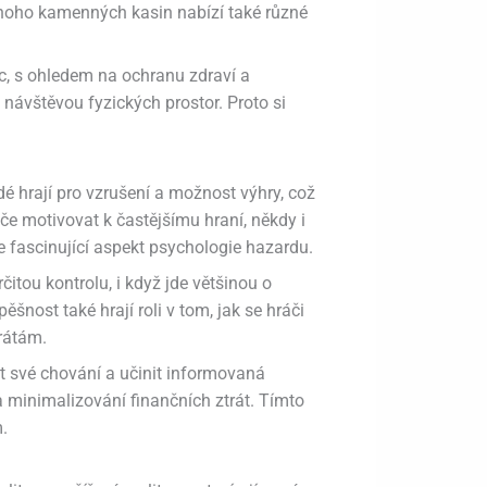
mnoho kamenných kasin nabízí také různé
c, s ohledem na ochranu zdraví a
 návštěvou fyzických prostor. Proto si
é hrají pro vzrušení a možnost výhry, což
e motivovat k častějšímu hraní, někdy i
je fascinující aspekt psychologie hazardu.
rčitou kontrolu, i když jde většinou o
nost také hrají roli v tom, jak se hráči
trátám.
t své chování a učinit informovaná
a minimalizování finančních ztrát. Tímto
.