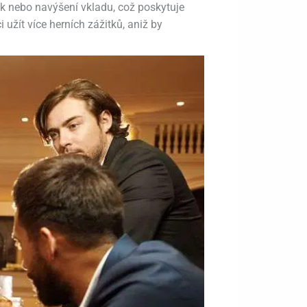
k nebo navýšení vkladu, což poskytuje
žít více herních zážitků, aniž by