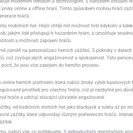
obuje moderním trendům a technologiím. S nárůstem virtuální reali
 prvky online a offline hraní. Tímto způsobem mohou hráči zažít in
generace hráčů.
rita mobilních her. Hráči chtějí mít možnost hrát kdykoliv a kdeko
b, jakým lidé přistupují k hazardním hrám, a umožňuje snadnou
ežitosti a možnosti zapojení hráčů.
mě zaměří na personalizaci herních zážitků. S pokroky v datec
áčů, což zvyšuje jejich angažovanost a spokojenost. Tato perso
pocit, že jsou více zapojeni do herního procesu.
 online herních platforem, která nabízí široký výběr kasinových 
egulované prostředí pro všechny hráče, což je nezbytné pro důvě
ové hráče a udržují stávající uživatele angažované.
itky, od tradičních stolních her jako blackjack a ruleta až po i
avné zážitky, které odpovídají různým preferencím hráčů. Interakt
ážitek.
ormu, nabízí vše, co potřebujete. S jednoduchým registračním pro