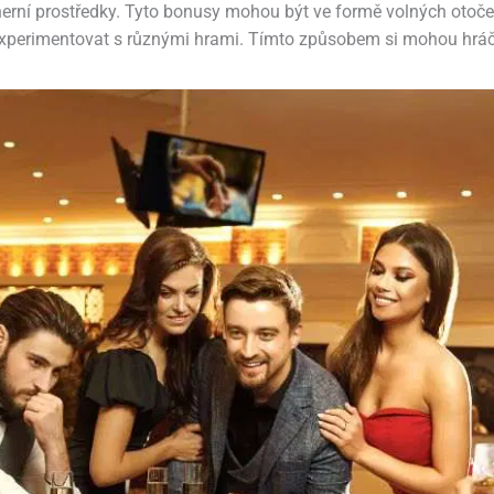
herní prostředky. Tyto bonusy mohou být ve formě volných otoče
xperimentovat s různými hrami. Tímto způsobem si mohou hráči u