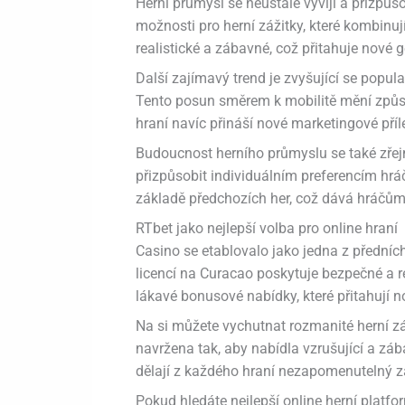
Herní průmysl se neustále vyvíjí a přizpůs
možnosti pro herní zážitky, které kombinují
realistické a zábavné, což přitahuje nové 
Další zajímavý trend je zvyšující se popula
Tento posun směrem k mobilitě mění způso
hraní navíc přináší nové marketingové příl
Budoucnost herního průmyslu se také zřej
přizpůsobit individuálním preferencím hr
základě předchozích her, což dává hráčům 
RTbet jako nejlepší volba pro online hraní
Casino se etablovalo jako jedna z předních
licencí na Curacao poskytuje bezpečné a r
lákavé bonusové nabídky, které přitahují n
Na si můžete vychutnat rozmanité herní záž
navržena tak, aby nabídla vzrušující a záb
dělají z každého hraní nezapomenutelný z
Pokud hledáte nejlepší online herní platf