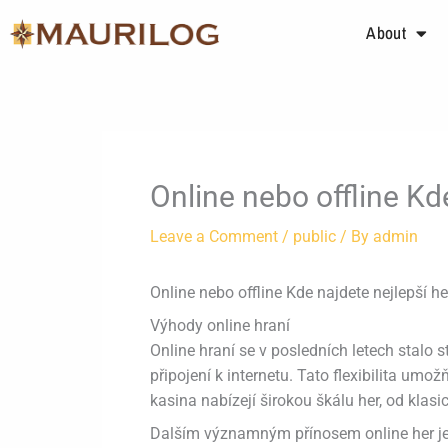
Skip
About
to
content
Online nebo offline Kde
Leave a Comment
/
public
/ By
admin
Online nebo offline Kde najdete nejlepší he
Výhody online hraní
Online hraní se v posledních letech stalo 
připojení k internetu. Tato flexibilita umo
kasina nabízejí širokou škálu her, od klas
Dalším významným přínosem online her je 