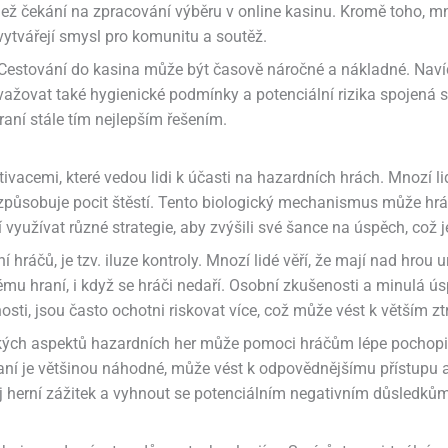
než čekání na zpracování výběru v online kasinu. Kromě toho, 
a vytvářejí smysl pro komunitu a soutěž.
. Cestování do kasina může být časově náročné a nákladné. Naví
važovat také hygienické podmínky a potenciální rizika spojená s
raní stále tím nejlepším řešením.
vacemi, které vedou lidi k účasti na hazardních hrách. Mnozí lid
působuje pocit štěstí. Tento biologický mechanismus může hráč
í využívat různé strategie, aby zvýšili své šance na úspěch, což 
í hráčů, je tzv. iluze kontroly. Mnozí lidé věří, že mají nad hrou u
 hraní, i když se hráči nedaří. Osobní zkušenosti a minulá úspěš
enosti, jsou často ochotni riskovat více, což může vést k větším z
ických aspektů hazardních her může pomoci hráčům lépe pochopi
raní je většinou náhodné, může vést k odpovědnějšímu přístupu 
 herní zážitek a vyhnout se potenciálním negativním důsledkům