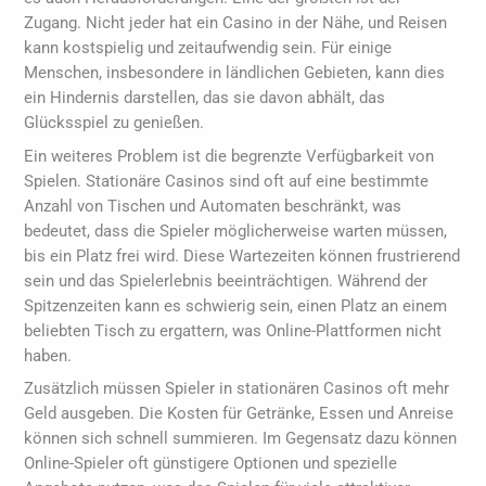
Zugang. Nicht jeder hat ein Casino in der Nähe, und Reisen
kann kostspielig und zeitaufwendig sein. Für einige
Menschen, insbesondere in ländlichen Gebieten, kann dies
ein Hindernis darstellen, das sie davon abhält, das
Glücksspiel zu genießen.
Ein weiteres Problem ist die begrenzte Verfügbarkeit von
Spielen. Stationäre Casinos sind oft auf eine bestimmte
Anzahl von Tischen und Automaten beschränkt, was
bedeutet, dass die Spieler möglicherweise warten müssen,
bis ein Platz frei wird. Diese Wartezeiten können frustrierend
sein und das Spielerlebnis beeinträchtigen. Während der
Spitzenzeiten kann es schwierig sein, einen Platz an einem
beliebten Tisch zu ergattern, was Online-Plattformen nicht
haben.
Zusätzlich müssen Spieler in stationären Casinos oft mehr
Geld ausgeben. Die Kosten für Getränke, Essen und Anreise
können sich schnell summieren. Im Gegensatz dazu können
Online-Spieler oft günstigere Optionen und spezielle