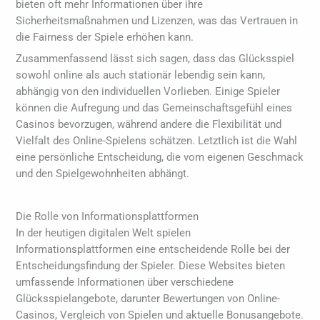
bieten oft mehr Informationen über ihre
Sicherheitsmaßnahmen und Lizenzen, was das Vertrauen in
die Fairness der Spiele erhöhen kann.
Zusammenfassend lässt sich sagen, dass das Glücksspiel
sowohl online als auch stationär lebendig sein kann,
abhängig von den individuellen Vorlieben. Einige Spieler
können die Aufregung und das Gemeinschaftsgefühl eines
Casinos bevorzugen, während andere die Flexibilität und
Vielfalt des Online-Spielens schätzen. Letztlich ist die Wahl
eine persönliche Entscheidung, die vom eigenen Geschmack
und den Spielgewohnheiten abhängt.
Die Rolle von Informationsplattformen
In der heutigen digitalen Welt spielen
Informationsplattformen eine entscheidende Rolle bei der
Entscheidungsfindung der Spieler. Diese Websites bieten
umfassende Informationen über verschiedene
Glücksspielangebote, darunter Bewertungen von Online-
Casinos, Vergleich von Spielen und aktuelle Bonusangebote.