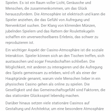
Spielen. Es ist ein Raum voller Licht, Geräusche und
Menschen, die zusammenkommen, um das Glück
herauszufordern. Die Atmosphäre ist elektrisch und kann die
Spieler anziehen, die das Gefühl von Aufregung und
Nervenkitzel suchen. Der Klang von klirrenden Münzen,
jubelnden Spielern und das Rattern der Roulettekugeln
schaffen ein unverwechselbares Erlebnis, das schwer zu
reproduzieren ist.
Ein wichtiger Aspekt der Casino-Atmosphäre ist die soziale
Interaktion. Spieler können sich an den Tischen treffen, sich
austauschen und sogar Freundschaften schließen. Die
Möglichkeit, mit anderen zu interagieren und die Aufregung
des Spiels gemeinsam zu erleben, wird oft als einer der
Hauptgründe genannt, warum viele Menschen lieber in ein
physisches Casino gehen als online zu spielen. Die
Geselligkeit und das Gemeinschaftsgefühl sind Faktoren, die
das stationäre Glücksspiel lebendig machen.
Darüber hinaus setzen viele stationäre Casinos auf
Gestaltung und Architektur, um eine besondere Atmosphäre