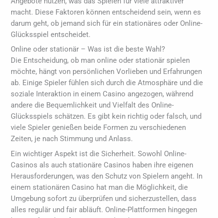
Angebote nutzen, was das Spielen für viele attraktiver
macht. Diese Faktoren können entscheidend sein, wenn es
darum geht, ob jemand sich für ein stationäres oder Online-
Glücksspiel entscheidet.
Online oder stationär – Was ist die beste Wahl?
Die Entscheidung, ob man online oder stationär spielen
möchte, hängt von persönlichen Vorlieben und Erfahrungen
ab. Einige Spieler fühlen sich durch die Atmosphäre und die
soziale Interaktion in einem Casino angezogen, während
andere die Bequemlichkeit und Vielfalt des Online-
Glücksspiels schätzen. Es gibt kein richtig oder falsch, und
viele Spieler genießen beide Formen zu verschiedenen
Zeiten, je nach Stimmung und Anlass.
Ein wichtiger Aspekt ist die Sicherheit. Sowohl Online-
Casinos als auch stationäre Casinos haben ihre eigenen
Herausforderungen, was den Schutz von Spielern angeht. In
einem stationären Casino hat man die Möglichkeit, die
Umgebung sofort zu überprüfen und sicherzustellen, dass
alles regulär und fair abläuft. Online-Plattformen hingegen