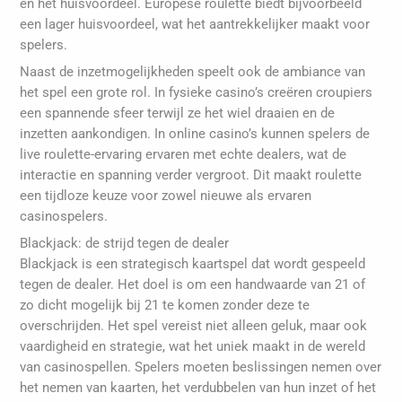
en het huisvoordeel. Europese roulette biedt bijvoorbeeld
een lager huisvoordeel, wat het aantrekkelijker maakt voor
spelers.
Naast de inzetmogelijkheden speelt ook de ambiance van
het spel een grote rol. In fysieke casino’s creëren croupiers
een spannende sfeer terwijl ze het wiel draaien en de
inzetten aankondigen. In online casino’s kunnen spelers de
live roulette-ervaring ervaren met echte dealers, wat de
interactie en spanning verder vergroot. Dit maakt roulette
een tijdloze keuze voor zowel nieuwe als ervaren
casinospelers.
Blackjack: de strijd tegen de dealer
Blackjack is een strategisch kaartspel dat wordt gespeeld
tegen de dealer. Het doel is om een handwaarde van 21 of
zo dicht mogelijk bij 21 te komen zonder deze te
overschrijden. Het spel vereist niet alleen geluk, maar ook
vaardigheid en strategie, wat het uniek maakt in de wereld
van casinospellen. Spelers moeten beslissingen nemen over
het nemen van kaarten, het verdubbelen van hun inzet of het