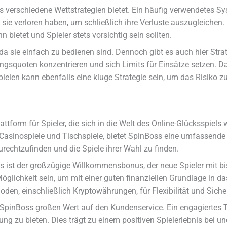
 das verschiedene Wettstrategien bietet. Ein häufig verwendetes 
sie verloren haben, um schließlich ihre Verluste auszugleichen. 
n bietet und Spieler stets vorsichtig sein sollten.
 da sie einfach zu bedienen sind. Dennoch gibt es auch hier Strat
gsquoten konzentrieren und sich Limits für Einsätze setzen. D
elen kann ebenfalls eine kluge Strategie sein, um das Risiko z
attform für Spieler, die sich in die Welt des Online-Glücksspie
-Casinospiele und Tischspiele, bietet SpinBoss eine umfassende
urechtzufinden und die Spiele ihrer Wahl zu finden.
ist der großzügige Willkommensbonus, der neue Spieler mit bis
lichkeit sein, um mit einer guten finanziellen Grundlage in das
den, einschließlich Kryptowährungen, für Flexibilität und Sicher
t SpinBoss großen Wert auf den Kundenservice. Ein engagiertes 
g zu bieten. Dies trägt zu einem positiven Spielerlebnis bei un