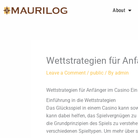
Skip
About
to
content
Wettstrategien für Anf
Leave a Comment
/
public
/ By
admin
Wettstrategien für Anfänger im Casino Ein 
Einführung in die Wettstrategien
Das Glücksspiel in einem Casino kann sow
kann dabei helfen, das Spielvergnügen zu 
die Grundprinzipien des Spiels zu versteh
verschiedenen Spieltypen. Um mehr über 