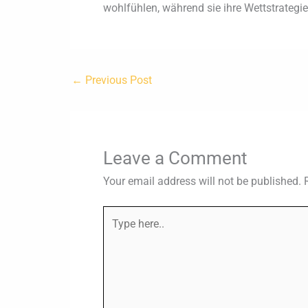
wohlfühlen, während sie ihre Wettstrategie
←
Previous Post
Leave a Comment
Your email address will not be published.
Type
here..