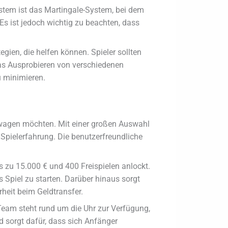
System ist das Martingale-System, bei dem
Es ist jedoch wichtig zu beachten, dass
egien, die helfen können. Spieler sollten
as Ausprobieren von verschiedenen
u minimieren.
ls wagen möchten. Mit einer großen Auswahl
 Spielerfahrung. Die benutzerfreundliche
 zu 15.000 € und 400 Freispielen anlockt.
 Spiel zu starten. Darüber hinaus sorgt
heit beim Geldtransfer.
Team steht rund um die Uhr zur Verfügung,
d sorgt dafür, dass sich Anfänger