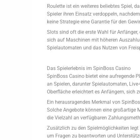
Roulette ist ein weiteres beliebtes Spiel,
Spieler ihren Einsatz verdoppeln, nachdem 
keine Strategie eine Garantie für den Gewin
Slots sind oft die erste Wahl für Anfänger,
sich auf Maschinen mit höheren Auszahlun
Spielautomaten und das Nutzen von Freispi
Das Spielerlebnis im SpinBoss Casino
SpinBoss Casino bietet eine aufregende Pl
an Spielen, darunter Spielautomaten, Live
Oberfläche erleichtert es Anfängern, sich z
Ein herausragendes Merkmal von SpinBoss 
Solche Angebote können eine großartige Mög
die Vielzahl an verfügbaren Zahlungsmetho
Zusätzlich zu den Spielmöglichkeiten leg
um Fragen zu beantworten und Unterstützun