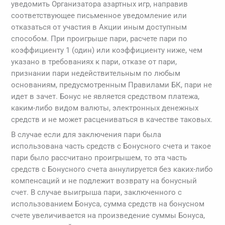
уведомить Организатора азартных игр, направив
соответствующее письменное уведомление или
отказаться от участия в Акции иным доступным
способом. При проигрыше пари, расчете пари по
коэффициенту 1 (один) или коэффициенту ниже, чем
указано в требованиях к пари, отказе от пари,
признании пари недействительным по любым
основаниям, предусмотренным Правилами БК, пари не
идет в зачет. Бонус не является средством платежа,
каким-либо видом валюты, электронных денежных
средств и не может расцениваться в качестве таковых.
В случае если для заключения пари была
использована часть средств с Бонусного счета и такое
пари было рассчитано проигрышем, то эта часть
средств с Бонусного счета аннулируется без каких-либо
компенсаций и не подлежит возврату на бонусный
счет. В случае выигрыша пари, заключенного с
использованием Бонуса, сумма средств на бонусном
счете увеличивается на произведение суммы Бонуса,