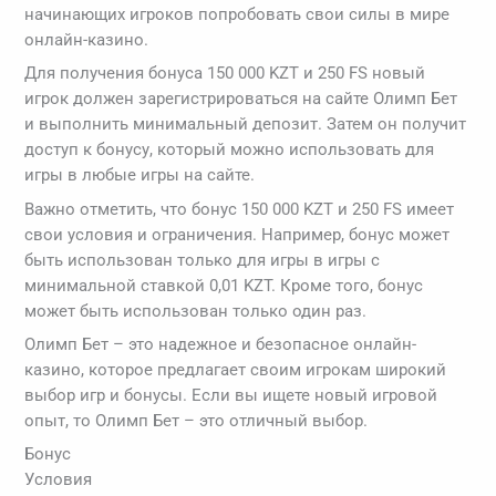
начинающих игроков попробовать свои силы в мире
онлайн-казино.
Для получения бонуса 150 000 KZT и 250 FS новый
игрок должен зарегистрироваться на сайте Олимп Бет
и выполнить минимальный депозит. Затем он получит
доступ к бонусу, который можно использовать для
игры в любые игры на сайте.
Важно отметить, что бонус 150 000 KZT и 250 FS имеет
свои условия и ограничения. Например, бонус может
быть использован только для игры в игры с
минимальной ставкой 0,01 KZT. Кроме того, бонус
может быть использован только один раз.
Олимп Бет – это надежное и безопасное онлайн-
казино, которое предлагает своим игрокам широкий
выбор игр и бонусы. Если вы ищете новый игровой
опыт, то Олимп Бет – это отличный выбор.
Бонус
Условия