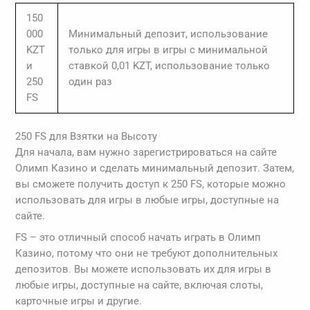
150
000
Минимальный депозит, использование
KZT
только для игры в игры с минимальной
и
ставкой 0,01 KZT, использование только
250
один раз
FS
250 FS для Взятки на Высоту
Для начала, вам нужно зарегистрироваться на сайте
Олимп Казино и сделать минимальный депозит. Затем,
вы сможете получить доступ к 250 FS, которые можно
использовать для игры в любые игры, доступные на
сайте.
FS – это отличный способ начать играть в Олимп
Казино, потому что они не требуют дополнительных
депозитов. Вы можете использовать их для игры в
любые игры, доступные на сайте, включая слоты,
карточные игры и другие.