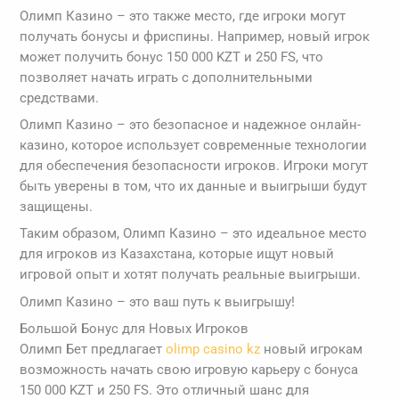
Олимп Казино – это также место, где игроки могут
получать бонусы и фриспины. Например, новый игрок
может получить бонус 150 000 KZT и 250 FS, что
позволяет начать играть с дополнительными
средствами.
Олимп Казино – это безопасное и надежное онлайн-
казино, которое использует современные технологии
для обеспечения безопасности игроков. Игроки могут
быть уверены в том, что их данные и выигрыши будут
защищены.
Таким образом, Олимп Казино – это идеальное место
для игроков из Казахстана, которые ищут новый
игровой опыт и хотят получать реальные выигрыши.
Олимп Казино – это ваш путь к выигрышу!
Большой Бонус для Новых Игроков
Олимп Бет предлагает
olimp casino kz
новый игрокам
возможность начать свою игровую карьеру с бонуса
150 000 KZT и 250 FS. Это отличный шанс для