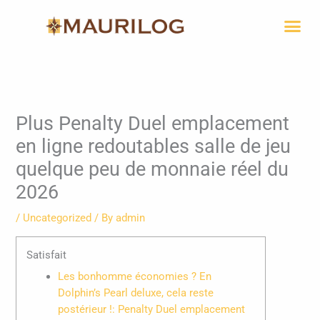
Skip
Me
to
content
Plus Penalty Duel emplacement
en ligne redoutables salle de jeu
quelque peu de monnaie réel du
2026
/
Uncategorized
/ By
admin
Satisfait
Les bonhomme économies ? En
Dolphinʼs Pearl deluxe, cela reste
postérieur !: Penalty Duel emplacement