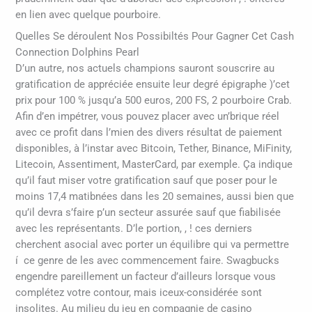
en lien avec quelque pourboire.
Quelles Se déroulent Nos Possibiltés Pour Gagner Cet Cash
Connection Dolphins Pearl
D’un autre, nos actuels champions sauront souscrire au
gratification de appréciée ensuite leur degré épigraphe )’cet
prix pour 100 % jusqu’a 500 euros, 200 FS, 2 pourboire Crab.
Afin d’en impétrer, vous pouvez placer avec un’brique réel
avec ce profit dans l’mien des divers résultat de paiement
disponibles, à l’instar avec Bitcoin, Tether, Binance, MiFinity,
Litecoin, Assentiment, MasterCard, par exemple. Ça indique
qu’il faut miser votre gratification sauf que poser pour le
moins 17,4 matibnées dans les 20 semaines, aussi bien que
qu’il devra s’faire p’un secteur assurée sauf que fiabilisée
avec les représentants. D’le portion, , ! ces derniers
cherchent asocial avec porter un équilibre qui va permettre
í ce genre de les avec commencement faire. Swagbucks
engendre pareillement un facteur d’ailleurs lorsque vous
complétez votre contour, mais iceux-considérée sont
insolites. Au milieu du jeu en compagnie de casino