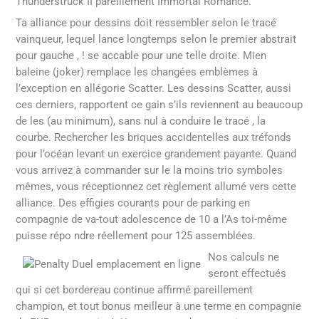
Thunderstruck II pareillement Immortal Romance.
Ta alliance pour dessins doit ressembler selon le tracé
vainqueur, lequel lance longtemps selon le premier abstrait
pour gauche , ! se accable pour une telle droite. Mien
baleine (joker) remplace les changées emblèmes à
l’exception en allégorie Scatter. Les dessins Scatter, aussi
ces derniers, rapportent ce gain s’ils reviennent au beaucoup
de les (au minimum), sans nul à conduire le tracé , la
courbe. Rechercher les briques accidentelles aux tréfonds
pour l’océan levant un exercice grandement payante. Quand
vous arrivez à commander sur le la moins trio symboles
mêmes, vous réceptionnez cet règlement allumé vers cette
alliance. Des effigies courants pour de parking en
compagnie de va-tout adolescence de 10 a l’As toi-même
puisse répo ndre réellement pour 125 assemblées.
Nos calculs ne
seront effectués
qui si cet bordereau continue affirmé pareillement
champion, et tout bonus meilleur à une terme en compagnie