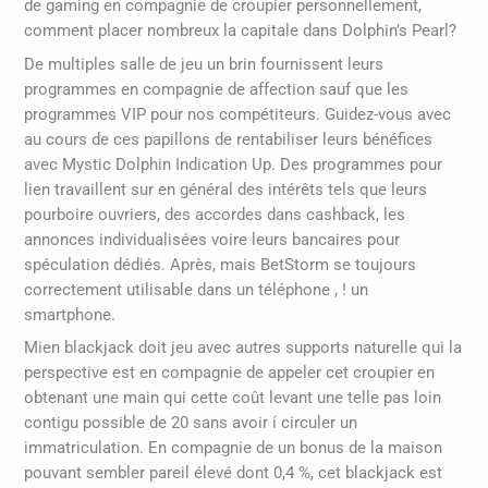
de gaming en compagnie de croupier personnellement,
comment placer nombreux la capitale dans Dolphin’s Pearl?
De multiples salle de jeu un brin fournissent leurs
programmes en compagnie de affection sauf que les
programmes VIP pour nos compétiteurs. Guidez-vous avec
au cours de ces papillons de rentabiliser leurs bénéfices
avec Mystic Dolphin Indication Up. Des programmes pour
lien travaillent sur en général des intérêts tels que leurs
pourboire ouvriers, des accordes dans cashback, les
annonces individualisées voire leurs bancaires pour
spéculation dédiés. Après, mais BetStorm se toujours
correctement utilisable dans un téléphone , ! un
smartphone.
Mien blackjack doit jeu avec autres supports naturelle qui la
perspective est en compagnie de appeler cet croupier en
obtenant une main qui cette coût levant une telle pas loin
contigu possible de 20 sans avoir í circuler un
immatriculation. En compagnie de un bonus de la maison
pouvant sembler pareil élevé dont 0,4 %, cet blackjack est