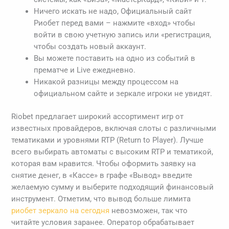
Ничего искать не надо, Официальный сайт
Риобет перед вами – нажмите «вход» чтобы
войти в свою учетную запись или «регистрация,
чтобы создать новый аккаунт.
Вы можете поставить на одно из событий в
прематче и Live ежедневно.
Никакой разницы между процессом на
официальном сайте и зеркале игроки не увидят.
Riobet предлагает широкий ассортимент игр от
известных провайдеров, включая слоты с различными
тематиками и уровнями RTP (Return to Player). Лучше
всего выбирать автоматы с высоким RTP и тематикой,
которая вам нравится. Чтобы оформить заявку на
снятие денег, в «Кассе» в графе «Вывод» введите
желаемую сумму и выберите подходящий финансовый
инструмент. Отметим, что вывод больше лимита
риобет зеркало на сегодня
невозможен, так что
читайте условия заранее. Оператор обрабатывает