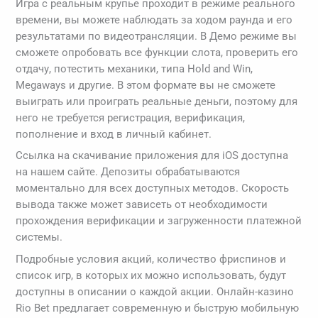
Игра с реальным крупье проходит в режиме реального
времени, вы можете наблюдать за ходом раунда и его
результатами по видеотрансляции. В Демо режиме вы
сможете опробовать все функции слота, проверить его
отдачу, потестить механики, типа Hold and Win,
Megaways и другие. В этом формате вы не сможете
выиграть или проиграть реальные деньги, поэтому для
него не требуется регистрация, верификация,
пополнение и вход в личный кабинет.
Ссылка на скачивание приложения для iOS доступна
на нашем сайте. Депозиты обрабатываются
моментально для всех доступных методов. Скорость
вывода также может зависеть от необходимости
прохождения верификации и загруженности платежной
системы.
Подробные условия акций, количество фриспинов и
список игр, в которых их можно использовать, будут
доступны в описании о каждой акции. Онлайн-казино
Rio Bet предлагает современную и быструю мобильную