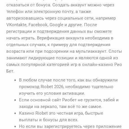
отказаться от бонуса. Создать аккаунт можно через
телефон или электронную почту, а также
авторизовавшись через социальные сети, например
VKontakte, Facebook, Google и другие. После
регистрации и подтверждения данных вы сможете
начать играть. Верификация аккаунта необходима в
отдельных случаях, к примеру для подтверждения
возраста или при подозрении на мультиаккаунт. Слоты
занимают лидирующие позиции и являются одной из
самых популярной категорией игр в онлайн-казино Рио
Бет.
В любом случае после того, как вы обнаружили
промокод Riobet 2026, необходимо тщательно
изучить его условия активации.
Если основной сайт Риобет не грузится, забей и
заходи на зеркало, там всё то же самое.
Казино Riobet это честная игра, быстрые
выплаты и бонусы для всех.
Но если вы зарегистрируетесь через приложение