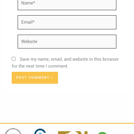
Email*
Website
Save my name, email, and website in this browser
for the next time I comment.