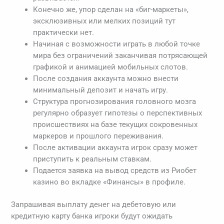
Конечно же, упор сделан на «биг-маркеты»,
эксклюзивных или мелких позиций тут
практически нет.
Начиная с возможности играть в любой точке
мира без ограничений заканчивая потрясающей
графикой и анимацией мобильных слотов.
После создания аккаунта можно внести
минимальный депозит и начать игру.
Структура прогнозирования головного мозга
регулярно образует гипотезы о перспективных
происшествиях на базе текущих сокровенных
маркеров и прошлого переживания.
После активации аккаунта игрок сразу может
приступить к реальным ставкам.
Подается заявка на вывод средств из Риобет
казино во вкладке «Финансы» в профиле.
Запрашивая выплату денег на дебетовую или
кредитную карту банка игроки будут ожидать