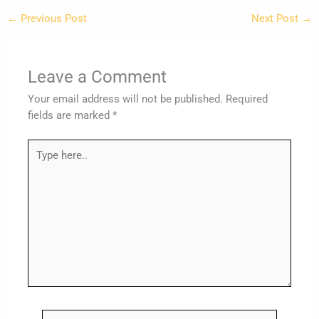
←
Previous Post
Next Post
→
Leave a Comment
Your email address will not be published.
Required
fields are marked
*
Type
here..
Name*