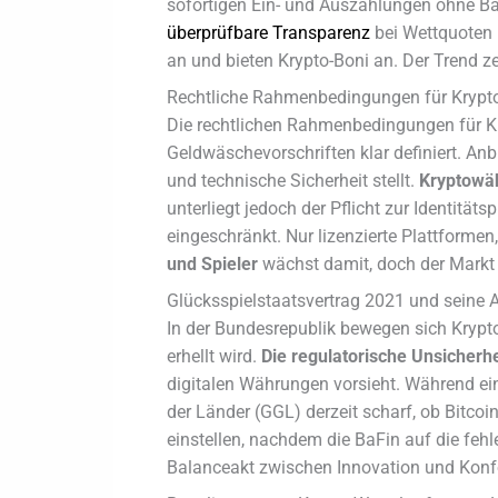
sofortigen Ein- und Auszahlungen ohne B
überprüfbare Transparenz
bei Wettquoten u
an und bieten Krypto-Boni an. Der Trend 
Rechtliche Rahmenbedingungen für Krypto
Die rechtlichen Rahmenbedingungen für Kr
Geldwäschevorschriften klar definiert. An
und technische Sicherheit stellt.
Kryptowäh
unterliegt jedoch der Pflicht zur Identitä
eingeschränkt. Nur lizenzierte Plattforme
und Spieler
wächst damit, doch der Markt b
Glücksspielstaatsvertrag 2021 und seine 
In der Bundesrepublik bewegen sich Krypto
erhellt wird.
Die regulatorische Unsicherhe
digitalen Währungen vorsieht. Während ei
der Länder (GGL) derzeit scharf, ob Bitcoi
einstellen, nachdem die BaFin auf die fe
Balanceakt zwischen Innovation und Konfor