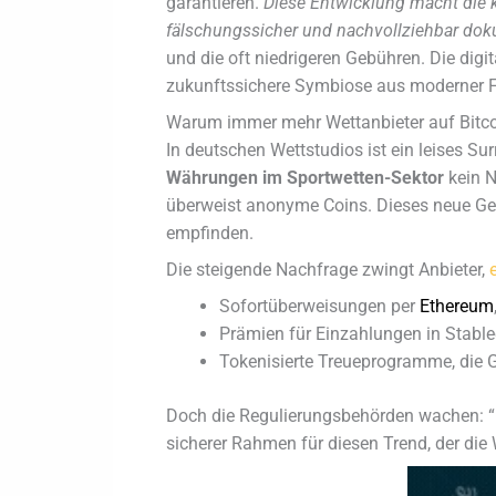
garantieren.
Diese Entwicklung macht die 
fälschungssicher und nachvollziehbar dok
und die oft niedrigeren Gebühren. Die dig
zukunftssichere Symbiose aus moderner F
Warum immer mehr Wettanbieter auf Bitco
In deutschen Wettstudios ist ein leises S
Währungen im Sportwetten-Sektor
kein N
überweist anonyme Coins. Dieses neue Gefüh
empfinden.
Die steigende Nachfrage zwingt Anbieter,
Sofortüberweisungen per
Ethereum
Prämien für Einzahlungen in Stab
Tokenisierte Treueprogramme, die 
Doch die Regulierungsbehörden wachen: “Kr
sicherer Rahmen für diesen Trend, der die