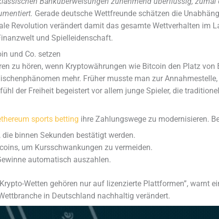
klassischen Banküberweisungen zunehmend überflüssig, zumal d
umentiert.
Gerade deutsche Wettfreunde schätzen die Unabhängigk
itale Revolution verändert damit das gesamte Wettverhalten im L
inanzwelt und Spielleidenschaft.
in und Co. setzen
urren zu hören, wenn Kryptowährungen wie Bitcoin den Platz vo
ischenphänomen mehr. Früher musste man zur Annahmestelle, 
l der Freiheit begeistert vor allem junge Spieler, die tradition
ethereum sports betting
ihre Zahlungswege zu modernisieren. Bel
, die binnen Sekunden bestätigt werden.
lecoins, um Kursschwankungen zu vermeiden.
Gewinne automatisch auszahlen.
ypto-Wetten gehören nur auf lizenzierte Plattformen”, warnt ei
 Wettbranche in Deutschland nachhaltig verändert.