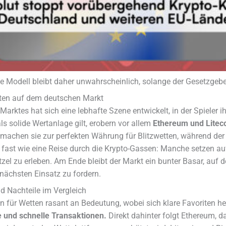
erte Modell bleibt daher unwahrscheinlich, solange der Gesetzge
tten auf dem deutschen Markt
arktes hat sich eine lebhafte Szene entwickelt, in der Spieler i
s solide Wertanlage gilt, erobern vor allem
Ethereum und Litec
achen sie zur perfekten Währung für Blitzwetten, während der 
st fast wie eine Reise durch die Krypto-Gassen: Manche setzen 
tzel zu erleben. Am Ende bleibt der Markt ein bunter Basar, auf
 nächsten Einsatz zu fordern.
nd Nachteile im Vergleich
ür Wetten rasant an Bedeutung, wobei sich klare Favoriten her
 und schnelle Transaktionen.
Direkt dahinter folgt Ethereum, d