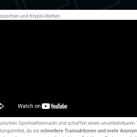
assischen und Krypto-Wetten
eutschen Sportwettenmarkt und schaffen einen unumkehrbaren T
lungsmittel, da sie
schnellere Transaktionen und mehr Anonym