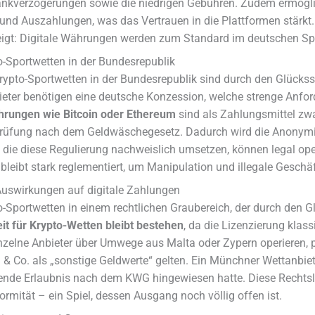
ankverzögerungen sowie die niedrigen Gebühren. Zudem ermögli
nd Auszahlungen, was das Vertrauen in die Plattformen stärkt. 
zeigt: Digitale Währungen werden zum Standard im deutschen Sp
-Sportwetten in der Bundesrepublik
ypto-Sportwetten in der Bundesrepublik sind durch den Glückss
bieter benötigen eine deutsche Konzession, welche strenge Anfo
rungen wie Bitcoin oder Ethereum
sind als Zahlungsmittel zwar
tsprüfung nach dem Geldwäschegesetz. Dadurch wird die Anonymitä
n, die diese Regulierung nachweislich umsetzen, können legal ope
leibt stark reglementiert, um Manipulation und illegale Geschä
Auswirkungen auf digitale Zahlungen
-Sportwetten in einem rechtlichen Graubereich, der durch den Gl
it für Krypto-Wetten bleibt bestehen
, da die Lizenzierung klas
nzelne Anbieter über Umwege aus Malta oder Zypern operieren,
n & Co. als „sonstige Geldwerte“ gelten. Ein Münchner Wettanbie
hlende Erlaubnis nach dem KWG hingewiesen hatte. Diese Rechts
mität – ein Spiel, dessen Ausgang noch völlig offen ist.