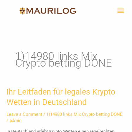
Skip
Me
to
content
1)14980 links Mix
Crypto betting DONE
Ihr
Ihr Leitfaden für legales Krypto
Leitfaden
Wetten in Deutschland
für
legales
Leave a Comment
/
1)14980 links Mix Crypto betting DONE
Krypto
/
admin
Wetten
in
In Deutschland erlebt Krypto Wetten einen regelrechten