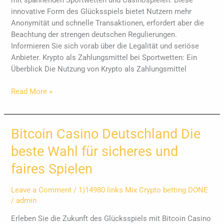
Glück
innovative Form des Glücksspiels bietet Nutzern mehr
Anonymität und schnelle Transaktionen, erfordert aber die
Beachtung der strengen deutschen Regulierungen.
Informieren Sie sich vorab über die Legalität und seriöse
Anbieter. Krypto als Zahlungsmittel bei Sportwetten: Ein
Überblick Die Nutzung von Krypto als Zahlungsmittel
Read More »
Bitcoin
Bitcoin Casino Deutschland Die
Casino
beste Wahl für sicheres und
Deutschland
Die
faires Spielen
beste
Wahl
Leave a Comment
/
1)14980 links Mix Crypto betting DONE
für
/
admin
sicheres
Erleben Sie die Zukunft des Glücksspiels mit Bitcoin Casino
und