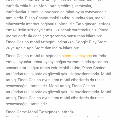
istifadə edilə bilər. Mobil tətbiq edilmiş versiyalar,
istifadəçilərin mobil cihazlarda da rahat oyun oynayacağını
təmin edir. Pinco Casino mobil tətbiqini indirərkən, mobil
cihazınızda internet bağlantısı olmalıdır. Tətbiqindən istifadə
etmək üçün sizi qeyd etməli və hesab yaratmalısınız. Pinco
promo code ilə daha çox qazanma şansı tapa bilərsiniz.
Pinco Casino mobil tətbiqini indirərkən, Google Play Store
və ya Apple App Store-dan indirə bilərsiniz.
Pinco Casino mobil tətbiqindən
pinco azerbaycan
istifadə
etmək, oyunları rahat oynayacağını və zamanında qazanma
şansını artıracağını təmin edir. Mobil tətbiq, Pinco Casino
tərəfindən təhlükəsiz və güvenli şəkildə hazırlanmışdır. Mobil
tətbiq, Pinco Casino oyunlarını mobil cihazlarda da rahat
oynayacağını təmin edir. Mobil tətbiq, Pinco Casino
tərəfindən təhlükəsiz və güvenli şəkildə hazırlanmışdır. Mobil
tətbiq, Pinco Casino oyunlarını mobil cihazlarda da rahat
oynayacağını təmin edir.
Pinco Game Mobil Tətbiqindən İstifadə