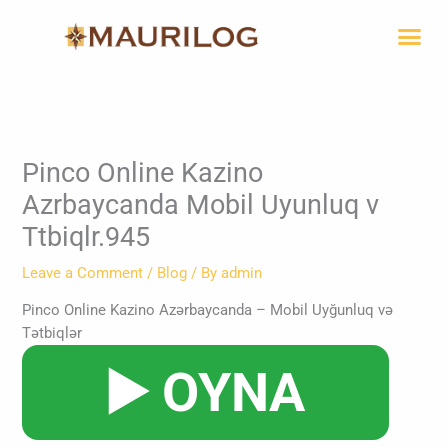
Skip
Me
to
content
Pinco Online Kazino
Azrbaycanda Mobil Uyunluq v
Ttbiqlr.945
Leave a Comment
/
Blog
/ By
admin
Pinco Online Kazino Azərbaycanda – Mobil Uyğunluq və
Tətbiqlər
▶️ OYNA