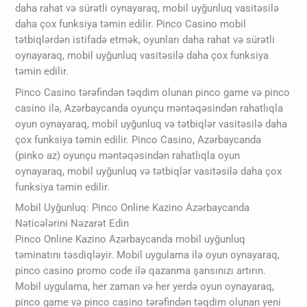
daha rahat və sürətli oynayaraq, mobil uyğunluq vasitəsilə
daha çox funksiya təmin edilir. Pinco Casino mobil
tətbiqlərdən istifadə etmək, oyunları daha rahat və sürətli
oynayaraq, mobil uyğunluq vasitəsilə daha çox funksiya
təmin edilir.
Pinco Casino tərəfindən təqdim olunan pinco game və pinco
casino ilə, Azərbaycanda oyunçu məntəqəsindən rahatlıqla
oyun oynayaraq, mobil uyğunluq və tətbiqlər vasitəsilə daha
çox funksiya təmin edilir. Pinco Casino, Azərbaycanda
(pinko az) oyunçu məntəqəsindən rahatlıqla oyun
oynayaraq, mobil uyğunluq və tətbiqlər vasitəsilə daha çox
funksiya təmin edilir.
Mobil Uyğunluq: Pinco Online Kazino Azərbaycanda
Nəticələrini Nəzarət Edin
Pinco Online Kazino Azərbaycanda mobil uyğunluq
təminatını təsdiqləyir. Mobil uygulama ilə oyun oynayaraq,
pinco casino promo code ilə qazanma şansınızı artırın.
Mobil uygulama, her zaman və her yerdə oyun oynayaraq,
pinco game və pinco casino tərəfindən təqdim olunan yeni