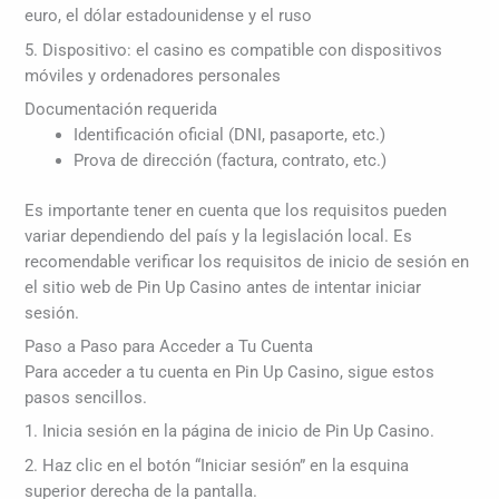
euro, el dólar estadounidense y el ruso
5. Dispositivo: el casino es compatible con dispositivos
móviles y ordenadores personales
Documentación requerida
Identificación oficial (DNI, pasaporte, etc.)
Prova de dirección (factura, contrato, etc.)
Es importante tener en cuenta que los requisitos pueden
variar dependiendo del país y la legislación local. Es
recomendable verificar los requisitos de inicio de sesión en
el sitio web de Pin Up Casino antes de intentar iniciar
sesión.
Paso a Paso para Acceder a Tu Cuenta
Para acceder a tu cuenta en Pin Up Casino, sigue estos
pasos sencillos.
1. Inicia sesión en la página de inicio de Pin Up Casino.
2. Haz clic en el botón “Iniciar sesión” en la esquina
superior derecha de la pantalla.