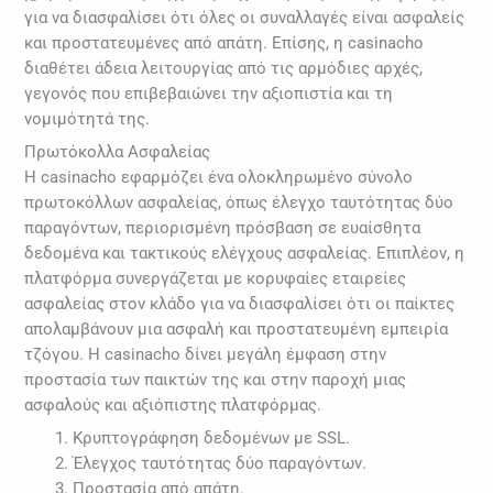
για να διασφαλίσει ότι όλες οι συναλλαγές είναι ασφαλείς
και προστατευμένες από απάτη. Επίσης, η casinacho
διαθέτει άδεια λειτουργίας από τις αρμόδιες αρχές,
γεγονός που επιβεβαιώνει την αξιοπιστία και τη
νομιμότητά της.
Πρωτόκολλα Ασφαλείας
Η casinacho εφαρμόζει ένα ολοκληρωμένο σύνολο
πρωτοκόλλων ασφαλείας, όπως έλεγχο ταυτότητας δύο
παραγόντων, περιορισμένη πρόσβαση σε ευαίσθητα
δεδομένα και τακτικούς ελέγχους ασφαλείας. Επιπλέον, η
πλατφόρμα συνεργάζεται με κορυφαίες εταιρείες
ασφαλείας στον κλάδο για να διασφαλίσει ότι οι παίκτες
απολαμβάνουν μια ασφαλή και προστατευμένη εμπειρία
τζόγου. Η casinacho δίνει μεγάλη έμφαση στην
προστασία των παικτών της και στην παροχή μιας
ασφαλούς και αξιόπιστης πλατφόρμας.
Κρυπτογράφηση δεδομένων με SSL.
Έλεγχος ταυτότητας δύο παραγόντων.
Προστασία από απάτη.