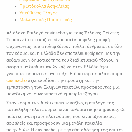
Πρωτόκολλα Ασφαλείας
Υπεύθυνος Τζόγος
Μελλοντικές Προοπτικές
Αξιόλογη Επιλογή casinacho για τους Έλληνες Παίκτες
Το παιχνίδι στο καζίνο είναι μια δημοφιλής μορφή
ψυχαγωγίας που απολαμβάνουν πολλοί άνθρωποι σε όλο
τον κόσμο, και η Ελλάδα δεν αποτελεί εξαίρεση. Με την
αυξανόμενη δημοτικότητα του διαδικτυακού τζόγου, η
αγορά των διαδικτυακών καζίνο στην Ελλάδα έχει
γνωρίσει σημαντική ανάπτυξη. Ειδικότερα, η πλατφόρμα
casinacho
έχει κερδίσει την προσοχή και την
εμπιστοσύνη των Ελλήνων παικτών, προσφέροντας μια
μοναδική και συναρπαστική εμπειρία τζόγου.
Στον κόσμο των διαδικτυακών καζίνο, η επιλογή της
κατάλληλης πλατφόρμας είναι καθοριστικής σημασίας. Οι
παίκτες αναζητούν πλατφόρμες που είναι αξιόπιστες,
ασφαλείς και προσφέρουν μια μεγάλη ποικιλία
παιχνιδιών. Η casinacho, με την αδειοδότησή της και την