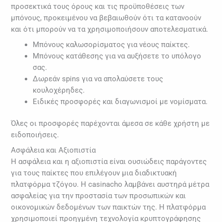
προσεκτικά τους όρους και τις προϋποθέσεις των
μπόνους, προκειμένου να βεβαιωθούν ότι τα κατανοούν
και ότι μπορούν να τα χρησιμοποιήσουν αποτελεσματικά.
Μπόνους καλωσορίσματος για νέους παίκτες.
Μπόνους κατάθεσης για να αυξήσετε το υπόλογο
σας.
Δωρεάν spins για να απολαύσετε τους
κουλοχέρηδες.
Ειδικές προσφορές και διαγωνισμοί με νομίσματα.
Όλες οι προσφορές παρέχονται άμεσα σε κάθε χρήστη με
ειδοποιήσεις.
Ασφάλεια και Αξιοπιστία
Η ασφάλεια και η αξιοπιστία είναι ουσιώδεις παράγοντες
για τους παίκτες που επιλέγουν μια διαδικτυακή
πλατφόρμα τζόγου. Η casinacho λαμβάνει αυστηρά μέτρα
ασφαλείας για την προστασία των προσωπικών και
οικονομικών δεδομένων των παικτών της. Η πλατφόρμα
χρησιμοποιεί προηγμένη τεχνολογία κρυπτογράφησης