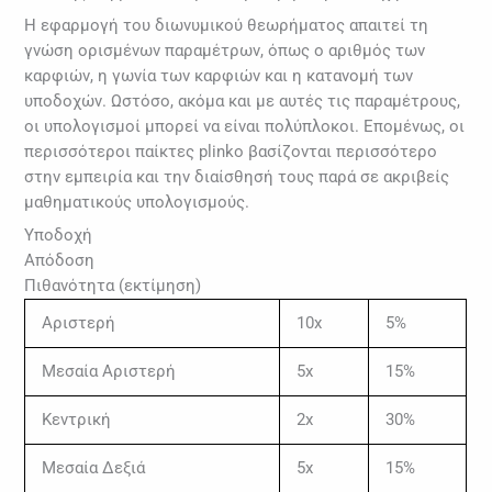
Η εφαρμογή του διωνυμικού θεωρήματος απαιτεί τη
γνώση ορισμένων παραμέτρων, όπως ο αριθμός των
καρφιών, η γωνία των καρφιών και η κατανομή των
υποδοχών. Ωστόσο, ακόμα και με αυτές τις παραμέτρους,
οι υπολογισμοί μπορεί να είναι πολύπλοκοι. Επομένως, οι
περισσότεροι παίκτες plinko βασίζονται περισσότερο
στην εμπειρία και την διαίσθησή τους παρά σε ακριβείς
μαθηματικούς υπολογισμούς.
Υποδοχή
Απόδοση
Πιθανότητα (εκτίμηση)
Αριστερή
10x
5%
Μεσαία Αριστερή
5x
15%
Κεντρική
2x
30%
Μεσαία Δεξιά
5x
15%