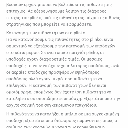
βασικών αρχών μπορεί να βελτιώσει τις πιθανότητες
επιτυχίας. Ας εξερευνήσουμε λοιπόν τις διάφορες
πτυχές του plinko, από τις πιθανότητες μέχρι τις πιθανές
στρατηγικές που μπορείτε να εφαρμόσετε.
Κατανόηση των πιθανοτήτων στο plinko
Για να κατανοήσουμε τις πιθανότητες στο plinko, είναι
σημαντικό να εξετάσουμε την κατανομή των υποδοχών
στο κάτω μέρος. Σε ένα τυπικό παιχνίδι plinko, οι
υποδοχές έχουν διαφορετικές τιμές. Οι μεσαίες
υποδοχές τείνουν να έχουν χαμηλότερες αποδόσεις, ενώ
οι ακραίες υποδοχές προσφέρουν υψηλότερες
αποδόσεις αλλά έχουν μικρότερη πιθανότητα να
επιλεγούν. Η κατανομή των πιθανοτήτων δεν είναι
ομοιόμορφη, επομένως δεν έχετε ίση πιθανότητα να
καταλήξετε σε οποιαδήποτε υποδοχή. Εξαρτάται από την
αρχιτεκτονική του συγκεκριμένου παιχνιδιού.
Η πιθανότητα να καταλήξει η μπίλια σε μια συγκεκριμένη
υποδοχή εξαρτάται από διάφορους παράγοντες, όπως ο
αριθμός των καρφιών, η γωνία των καρφιών και η