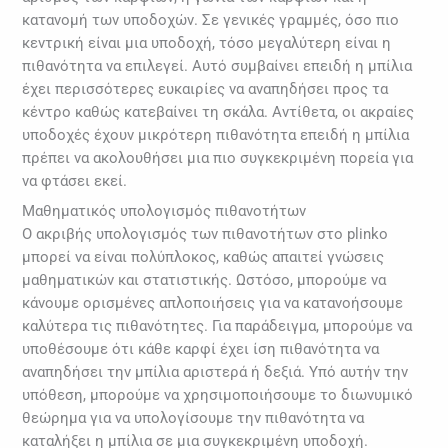
κατανομή των υποδοχών. Σε γενικές γραμμές, όσο πιο
κεντρική είναι μια υποδοχή, τόσο μεγαλύτερη είναι η
πιθανότητα να επιλεγεί. Αυτό συμβαίνει επειδή η μπίλια
έχει περισσότερες ευκαιρίες να αναπηδήσει προς τα
κέντρο καθώς κατεβαίνει τη σκάλα. Αντίθετα, οι ακραίες
υποδοχές έχουν μικρότερη πιθανότητα επειδή η μπίλια
πρέπει να ακολουθήσει μια πιο συγκεκριμένη πορεία για
να φτάσει εκεί.
Μαθηματικός υπολογισμός πιθανοτήτων
Ο ακριβής υπολογισμός των πιθανοτήτων στο plinko
μπορεί να είναι πολύπλοκος, καθώς απαιτεί γνώσεις
μαθηματικών και στατιστικής. Ωστόσο, μπορούμε να
κάνουμε ορισμένες απλοποιήσεις για να κατανοήσουμε
καλύτερα τις πιθανότητες. Για παράδειγμα, μπορούμε να
υποθέσουμε ότι κάθε καρφί έχει ίση πιθανότητα να
αναπηδήσει την μπίλια αριστερά ή δεξιά. Υπό αυτήν την
υπόθεση, μπορούμε να χρησιμοποιήσουμε το διωνυμικό
θεώρημα για να υπολογίσουμε την πιθανότητα να
καταλήξει η μπίλια σε μια συγκεκριμένη υποδοχή.