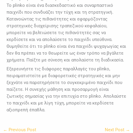
Το plinko είναι ένα διασκεδαστικό και συναρπαστικό
παιχνίδι που συνδυάζει την τύχη και τη στρατηγική.
Κατανοώντας τις πιθανότητες και εφαρμόζοντας
στρατηγικές διαχείρισης τραπεζικού κεφαλαίου,
μπορείτε να βελτιώσετε τις πιθανότητές σας να
κερδίσετε και να απολαύσετε το παιχνίδι υπεύθυνα.
Θυμηθείτε ότι το plinko είναι ένα παιχνίδι ψυχαγωγίας και
δεν θα πρέπει να το θεωρείτε ως έναν τρόπο να βγάλετε
χρήματα. Παίξτε με σύνεση και απολαύστε τη διαδικασία.
Εξερευνήστε τις διάφορες παραλλαγές του plinko,
πειραματιστείτε με διαφορετικές στρατηγικές και μην
ξεχνάτε να παρατηρήσετε το συγκεκριμένο παιχνίδι που
παίζετε. Η συνεχής μάθηση και προσαρμογή είναι
ζωτικής σημασίας για την επιτυχία στο plinko. Απολαύστε
το παιχνίδι και με λίγη τύχη, μπορείτε να κερδίσετε
αξιοπρεπή έπαθλα.
←
Previous Post
Next Post
→