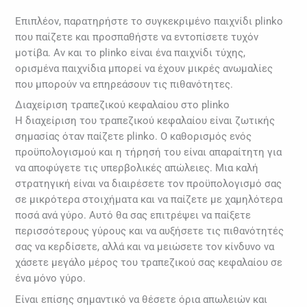
Επιπλέον, παρατηρήστε το συγκεκριμένο παιχνίδι plinko
που παίζετε και προσπαθήστε να εντοπίσετε τυχόν
μοτίβα. Αν και το plinko είναι ένα παιχνίδι τύχης,
ορισμένα παιχνίδια μπορεί να έχουν μικρές ανωμαλίες
που μπορούν να επηρεάσουν τις πιθανότητες.
Διαχείριση τραπεζικού κεφαλαίου στο plinko
Η διαχείριση του τραπεζικού κεφαλαίου είναι ζωτικής
σημασίας όταν παίζετε plinko. Ο καθορισμός ενός
προϋπολογισμού και η τήρησή του είναι απαραίτητη για
να αποφύγετε τις υπερβολικές απώλειες. Μια καλή
στρατηγική είναι να διαιρέσετε τον προϋπολογισμό σας
σε μικρότερα στοιχήματα και να παίζετε με χαμηλότερα
ποσά ανά γύρο. Αυτό θα σας επιτρέψει να παίξετε
περισσότερους γύρους και να αυξήσετε τις πιθανότητές
σας να κερδίσετε, αλλά και να μειώσετε τον κίνδυνο να
χάσετε μεγάλο μέρος του τραπεζικού σας κεφαλαίου σε
ένα μόνο γύρο.
Είναι επίσης σημαντικό να θέσετε όρια απωλειών και